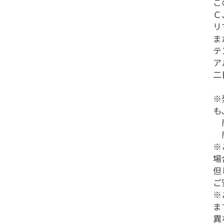
こ
Ｃ
リ
ま
テ
ア
二
※
も
商品
商
※
場
但
ご
※
ま
異