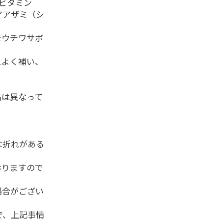
ビタミン
アアザミ（シ
たウチワサボ
スよく補い、
名は異なって
な折れがある
おりますので
場合がござい
で、上記事情