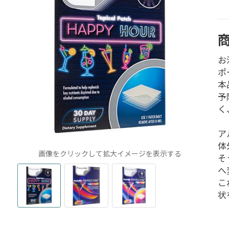
お
ポ
本
予
く
ア
体
画像をクリックして拡大イメージを表示する
そ
へ
こ
状