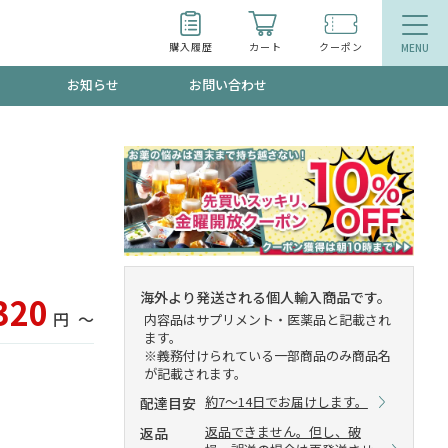
購入履歴
カート
クーポン
お知らせ
お問い合わせ
ティ
エイジングケア
トールで、夏の頭皮ストレスを完全リセッ
品
食品
ッフが贈る音声プログラム
海外より発送される個人輸入商品です。
320
円
〜
内容品はサプリメント・医薬品と記載され
ます。
※義務付けられている一部商品のみ商品名
が記載されます。
いるものが一目でわかるランキング
約7～14日でお届けします。
配達目安
返品できません。但し、破
返品