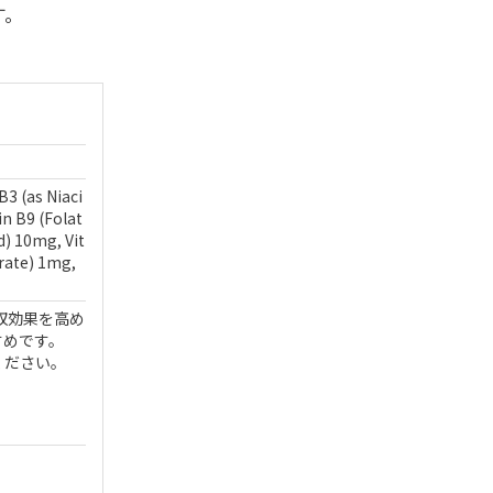
す。
3 (as Niaci
n B9 (Folat
d) 10mg, Vit
rate) 1mg,
収効果を高め
すめです。
ください。