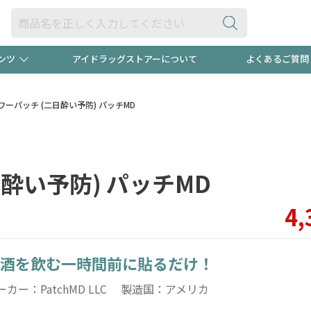
ンツ
アイドラッグストアーについて
よくあるご質問
・ヘアケア
ダイエット
ビュー
"3種類"出現中！今月のスト
極冷メン
ーパッチ (二日酔い予防) パッチMD
ト！
医薬品(OTC)
衛生用品・日用品
防災用
酔い予防) パッチMD
るクーポンプレゼント中！！
ト用品
オトナ向け
当店スタ
4,
酒を飲む一時間前に貼るだけ！
ポンも不定期配信
今売れて
ーカー：PatchMD LLC 製造国：アメリカ