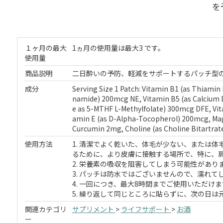
を
１ヶ月の最大
1ヵ月の使用量は最大3 です。
使用量
商品説明
二日酔いの予防、軽減をサポートするパッチ型
成分
Serving Size 1 Patch: Vitamin B1 (as Thiamin
namide) 200mcg NE, Vitamin B5 (as Calcium D
e as 5-MTHF L-Methylfolate) 300mcg DFE, Vit
amin E (as D-Alpha-Tocopherol) 200mcg, Ma
Curcumin 2mg, Choline (as Choline Bitartrat
使用方法
1. 清潔でよく乾いた、体毛が少ない、または
るために、より皮膚に接触する場所で、特に、
2. 栄養素の吸収を阻害してしまう可能性があ
3. パッチは防水ではございませんので、濡れ
4. 一回につき、最大8時間までご使用いただけま
5. 繰り返して同じところに貼らずに、次の日
関連カテゴリ
サプリメント
>
ライフサポート
>
お酒
ー