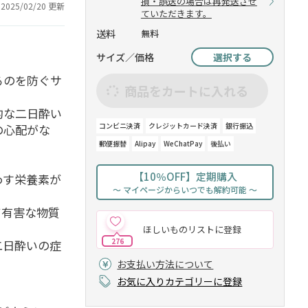
損・誤送の場合は再発送させ
2025/02/20 更新
ていただきます。
送料
無料
サイズ／価格
選択する
るのを防ぐサ
商品をカートに入れる
的な二日酔い
コンビニ決済
クレジットカード決済
銀行振込
の心配がな
郵便振替
Alipay
WeChatPay
後払い
【10％OFF】定期購入
わす栄養素が
～ マイページからいつでも解約可能 ～
て有害な物質
ほしいものリストに登録
276
二日酔いの症
お支払い方法について
お気に入りカテゴリーに登録