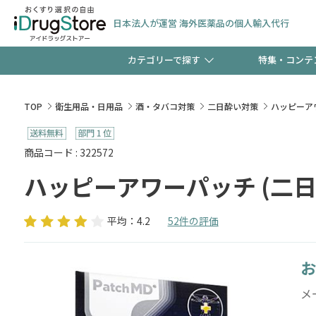
日本法人が運営 海外医薬品の個人輸入代行
カテゴリーで探す
特集・コンテ
サプリメント
頭皮
【早割】お得なクーポン
TOP
衛生用品・日用品
酒・タバコ対策
二日酔い対策
ハッピーアワ
ック分は今の内に！
コンタクトレンズ
一般
商品コード : 322572
ハッピーアワーパッチ (二日
検査キット
新規登録で！今すぐ使え
ペッ
平均：4.2
52件の評価
お
友だち大募集！限定クー
メ