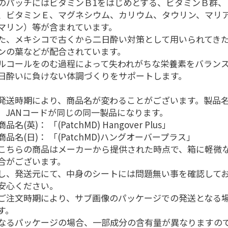
のパッチにはビタミンＢ1をはじめとする、ビタミンＢ群、
、ビタミンＥ、マグネシウム、カリウム、タウリン、マリ
マリン）等が含まれています。
た、メキシコで古くから二日酔い対策として用いられてき
ンの葉などが配合されています。
ルコールをのむ過程によって失われがちな栄養素をバラン
日酔いに負けない体調づくりをサポートします。
発送時期により、商品名が変わることがございます。製品
、JANコードが同じの同一製品になります。
名(英)： 「(PatchMD) Hangover Plus」
品名(日)： 「(PatchMD)ハングオーバープラス」
こちらの商品はメーカーから提供された時点で、箱に軽微
合がございます。
し、発送元にて、中身のシートには問題無い事を確認して
安心ください。
ご注文時期により、サブ画像のパッケージでの発送となる
す。
なるパッケージの場合、一部成分の含有量が異なりますの