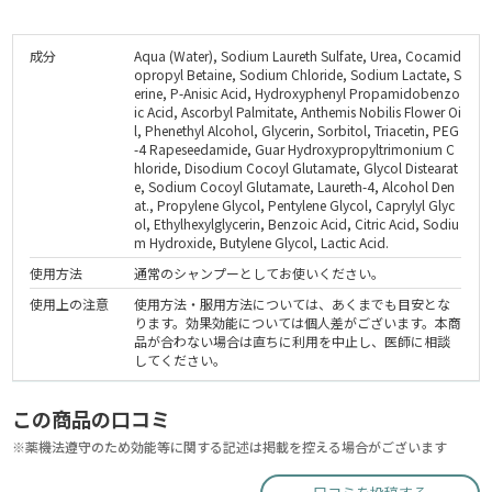
成分
Aqua (Water), Sodium Laureth Sulfate, Urea, Cocamid
opropyl Betaine, Sodium Chloride, Sodium Lactate, S
erine, P-Anisic Acid, Hydroxyphenyl Propamidobenzo
ic Acid, Ascorbyl Palmitate, Anthemis Nobilis Flower Oi
l, Phenethyl Alcohol, Glycerin, Sorbitol, Triacetin, PEG
-4 Rapeseedamide, Guar Hydroxypropyltrimonium C
hloride, Disodium Cocoyl Glutamate, Glycol Distearat
e, Sodium Cocoyl Glutamate, Laureth-4, Alcohol Den
at., Propylene Glycol, Pentylene Glycol, Caprylyl Glyc
ol, Ethylhexylglycerin, Benzoic Acid, Citric Acid, Sodiu
m Hydroxide, Butylene Glycol, Lactic Acid.
使用方法
通常のシャンプーとしてお使いください。
使用上の注意
使用方法・服用方法については、あくまでも目安とな
ります。効果効能については個人差がございます。本商
品が合わない場合は直ちに利用を中止し、医師に相談
してください。
この商品の口コミ
※薬機法遵守のため効能等に関する記述は掲載を控える場合がございます