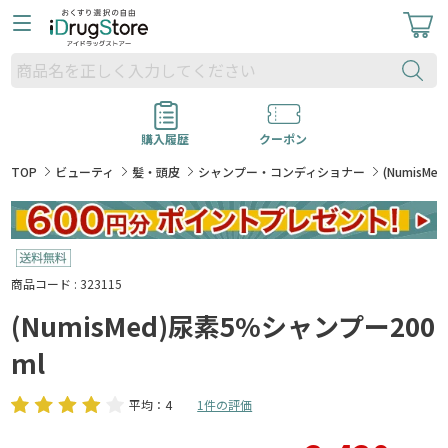
購入履歴
クーポン
TOP
ビューティ
髪・頭皮
シャンプー・コンディショナー
(NumisM
商品コード : 323115
(NumisMed)尿素5%シャンプー200
ml
平均：4
1件の評価