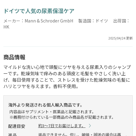
ドイツで人気の尿素保湿ケア
メーカー：Mann & Schroder GmbH 製造国：ドイツ 出荷国：
HK
2025/04/24 更新
商品情報
マイルドな洗い心地で頭髪にツヤを与える尿素入りのシャンプ
ーです。乾燥気味で痒みのある頭皮と毛髪をやさしく洗い上
げ、毎日使用することで、ストレスを受けた乾燥気味の毛髪に
ハリとツヤを与えます。香料不使用。
海外より発送される個人輸入商品です。
内容品はサプリメント・医薬品と記載されます。
※義務付けられている一部商品のみ商品名が記載されます。
約3～7日でお届けします。
配達目安
返品できません。但し、破損・誤送の場合は再
返品