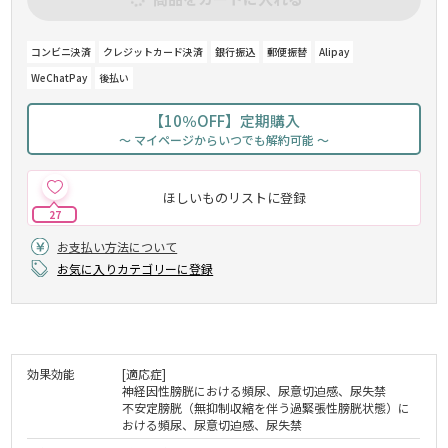
コンビニ決済
クレジットカード決済
銀行振込
郵便振替
Alipay
WeChatPay
後払い
【10％OFF】定期購入
～ マイページからいつでも解約可能 ～
ほしいものリストに登録
27
お支払い方法について
お気に入りカテゴリーに登録
効果効能
[適応症]
神経因性膀胱における頻尿、尿意切迫感、尿失禁
不安定膀胱（無抑制収縮を伴う過緊張性膀胱状態）に
おける頻尿、尿意切迫感、尿失禁