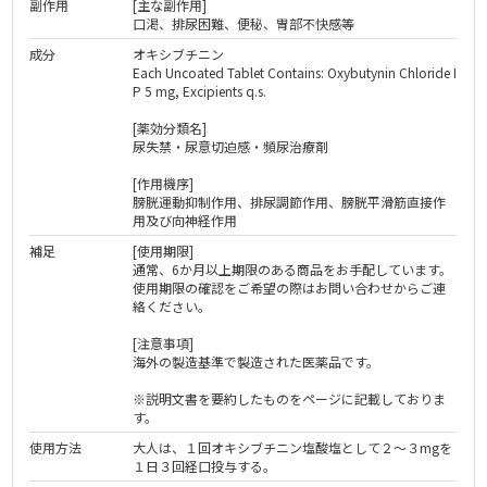
副作用
[主な副作用]
口渇、排尿困難、便秘、胃部不快感等
成分
オキシブチニン
Each Uncoated Tablet Contains: Oxybutynin Chloride I
P 5 mg, Excipients q.s.
[薬効分類名]
尿失禁・尿意切迫感・頻尿治療剤
[作用機序]
膀胱運動抑制作用、排尿調節作用、膀胱平滑筋直接作
用及び向神経作用
補足
[使用期限]
通常、6か月以上期限のある商品をお手配しています。
使用期限の確認をご希望の際はお問い合わせからご連
絡ください。
[注意事項]
海外の製造基準で製造された医薬品です。
※説明文書を要約したものをページに記載しておりま
す。
使用方法
大人は、１回オキシブチニン塩酸塩として２〜３mgを
１日３回経口投与する。