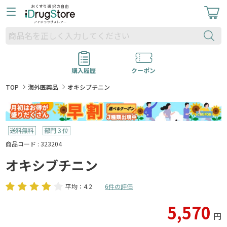
購入履歴
クーポン
TOP
海外医薬品
オキシブチニン
商品コード : 323204
オキシブチニン
平均：4.2
6件の評価
5,570
円