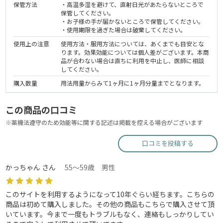
保管方法
・高温多湿を避けて、直射日光があたらないところで
保管してください。
・お子様の手が届かないところで保管してください。
・使用期限を過ぎた場合は破棄してください。
使用上の注意
使用方法・服用方法については、あくまでも目安とな
ります。効果効能については個人差がございます。本商
品が合わない場合は直ちに利用を中止し、医師に相談
してください。
購入数量
用法用量からみて1ヶ月に1ヶ月分量までとなります。
この商品の口コミ
※薬機法遵守のため効能等に関する記述は掲載を控える場合がございます
口コミを投稿する
かっちゃん さん
55～59歳 男性
このサイトを利用するようになって10年ぐらい経ちます。こちらの
商品は初めて購入しました。その他の商品もこちらで購入させて頂
いています。今まで一度もトラブルもなく、連絡もしっかりしてい