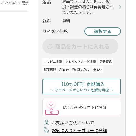
返品できません。但し、破
返品
2025/04/10 更新
損・誤送の場合は再発送させ
ていただきます。
送料
無料
サイズ／価格
選択する
商品をカートに入れる
コンビニ決済
クレジットカード決済
銀行振込
郵便振替
Alipay
WeChatPay
後払い
【10％OFF】定期購入
～ マイページからいつでも解約可能 ～
ほしいものリストに登録
91
お支払い方法について
お気に入りカテゴリーに登録