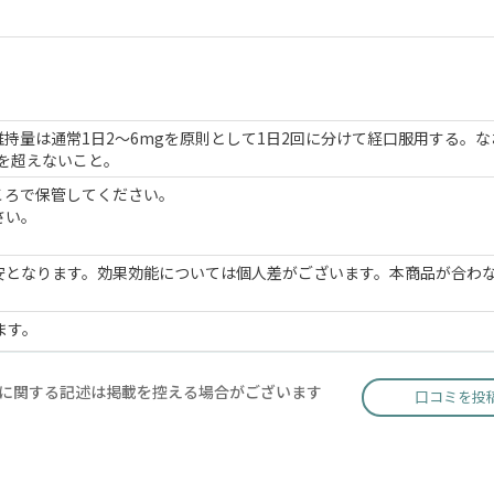
維持量は通常1日2～6mgを原則として1日2回に分けて経口服用する。
gを超えないこと。
ころで保管してください。
さい。
安となります。効果効能については個人差がございます。本商品が合わ
ます。
に関する記述は掲載を控える場合がございます
口コミを投