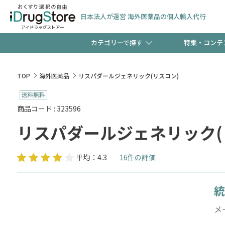
日本法人が運営 海外医薬品の個人輸入代行
カテゴリーで探す
特集・コンテ
サプリメント
頭皮
【週末限定】新規会員登
TOP
海外医薬品
リスパダールジェネリック(リスコン)
ゼント中!!
コンタクトレンズ
一般
商品コード : 323596
リスパダールジェネリック(
極冷メントールで、夏の
検査キット
ペッ
ト！
平均：4.3
16件の評価
統
当店スタッフが贈る音声
メ