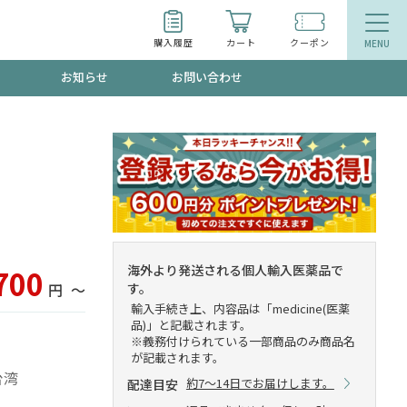
購入履歴
カート
クーポン
お知らせ
お問い合わせ
ティ
エイジングケア
お得なクーポン"3種類"出現中！今月のスト
今の内に！
品
食品
で！今すぐ使えるクーポンプレゼント中！！
海外より発送される個人輸入医薬品で
700
す。
円
〜
輸入手続き上、内容品は「medicine(医薬
品)」と記載されます。
募集！限定クーポンも不定期配信
※義務付けられている一部商品のみ商品名
が記載されます。
台湾
約7～14日でお届けします。
配達目安