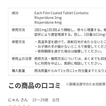
成分
Each Film Coated Tablet Contains:
Risperidone 2mg
Risperidone 4mg
使用方法
1回1mg1日2回より開始し、徐々に増量する。
症状により適宜増減する。但し、1日量は12m
保管方法
・高温多湿を避けて、直射日光があたらないと
・お子様の手が届かないところで保管してくだ
・使用期限を過ぎた場合は破棄してください。
使用上の注意
使用方法・服用方法については、あくまでも目
ちに利用を中止し、医師に相談してください。
購入数量
用法用量からみて1ヶ月に1ヶ月分量までとなり
この商品の口コミ
※薬機法遵守のため効能等
にゃん さん
25～29歳 女性