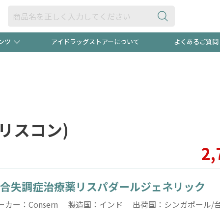
ンツ
アイドラッグストアーについて
よくあるご質問
・ヘアケア
ダイエット
ビュー
録ポイント2倍600円分プレ
【早割】
ック分は
医薬品(OTC)
衛生用品・日用品
防災用
リスコン)
頭皮ストレスを完全リセッ
ト用品
オトナ向け
新規登録
2,
合失調症治療薬リスパダールジェネリック
プログラム
友だち大
ーカー：Consern 製造国：インド 出荷国：シンガポール/