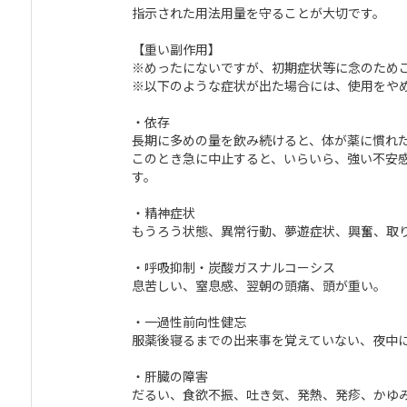
指示された用法用量を守ることが大切です。
【重い副作用】
※めったにないですが、初期症状等に念のため
※以下のような症状が出た場合には、使用をや
・依存
長期に多めの量を飲み続けると、体が薬に慣れ
このとき急に中止すると、いらいら、強い不安
す。
・精神症状
もうろう状態、異常行動、夢遊症状、興奮、取
・呼吸抑制・炭酸ガスナルコーシス
息苦しい、窒息感、翌朝の頭痛、頭が重い。
・一過性前向性健忘
服薬後寝るまでの出来事を覚えていない、夜中
・肝臓の障害
だるい、食欲不振、吐き気、発熱、発疹、かゆ