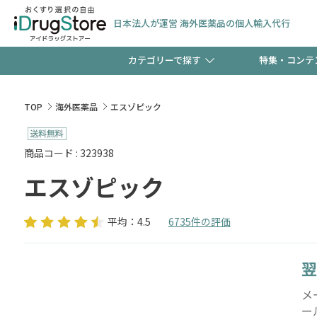
日本法人が運営 海外医薬品の個人輸入代行
カテゴリーで探す
特集・コンテ
サプリメント
頭皮
【週末限定】新規会員登
TOP
海外医薬品
エスゾピック
ゼント中!!
コンタクトレンズ
一般
商品コード : 323938
エスゾピック
極冷メントールで、夏の
検査キット
ペッ
ト！
平均：4.5
6735件の評価
翌
当店スタッフが贈る音声
メ
ー