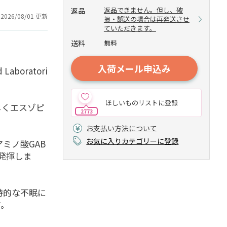
返品できません。但し、破
返品
2026/08/01 更新
損・誤送の場合は再発送させ
ていただきます。
送料
無料
入荷メール申込み
oratori
ほしいものリストに登録
じくエスゾピ
2773
お支払い方法について
お気に入りカテゴリーに登録
ミノ酸GAB
発揮しま
時的な不眠に
す。