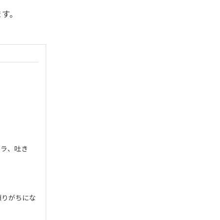
ます。
イラ、吐き
頼りがちにな