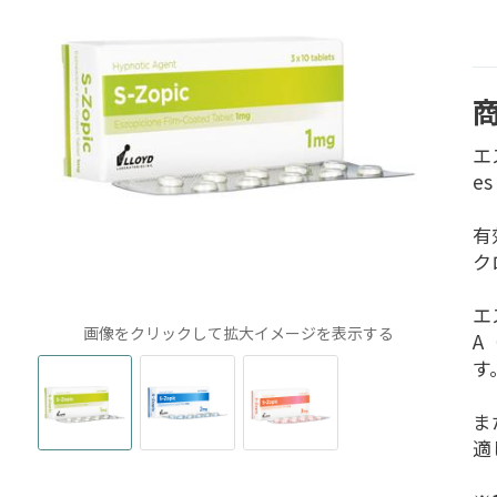
エ
e
有
ク
エ
画像をクリックして拡大イメージを表示する
A
す
ま
適