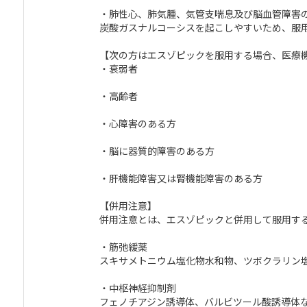
・肺性心、肺気腫、気管支喘息及び脳血管障害
炭酸ガスナルコーシスを起こしやすいため、服
【次の方はエスゾピックを服用する場合、医療
・衰弱者
・高齢者
・心障害のある方
・脳に器質的障害のある方
・肝機能障害又は腎機能障害のある方
【併用注意】
併用注意とは、エスゾピックと併用して服用す
・筋弛緩薬
スキサメトニウム塩化物水和物、ツボクラリン
・中枢神経抑制剤
フェノチアジン誘導体、バルビツール酸誘導体