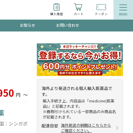
購入履歴
カート
クーポン
お知らせ
お問い合わせ
ティ
エイジングケア
お得なクーポン"3種類"出現中！今月のスト
今の内に！
品
食品
で！今すぐ使えるクーポンプレゼント中！！
海外より発送される個人輸入医薬品で
950
す。
円
〜
輸入手続き上、内容品は「medicine(医薬
品)」と記載されます。
薬
募集！限定クーポンも不定期配信
※義務付けられている一部商品のみ商品名
が記載されます。
出荷国：シンガポ
海外発送の納期はこちらから
配達目安
ご確認ください。