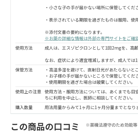
・小さな子の手が届かない場所に保管してくだ
・表示されている期限を過ぎたものは服用、使
※添付文書の要約になります。
※お薬の詳細な情報は外部の専門サイトをご確
使用方法
成人は、エスゾピクロンとして1回2mgを、高
なお、症状により適宜増減しますが、成人では1
保管方法
・高温多湿を避けて、直射日光があたらないと
・お子様の手が届かないところで保管してくだ
・使用期限を過ぎた場合は破棄してください。
使用上の注意
使用方法・服用方法については、あくまでも目
ちに利用を中止し、医師に相談してください。
購入数量
用法用量からみて1ヶ月に1ヶ月分量までとなり
この商品の口コミ
※薬機法遵守のため効能等