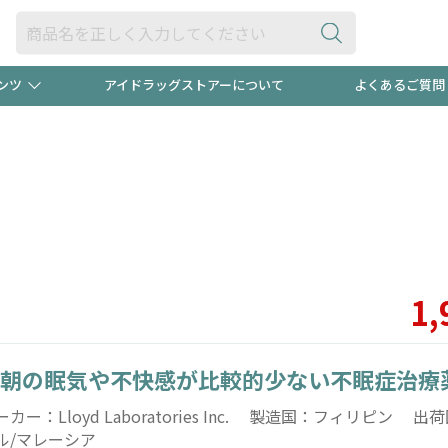
ンツ
アイドラッグストアーについて
よくあるご質問
・ヘアケア
ダイエット
ビュー
録ポイント2倍600円分プレ
【早割】
ック分は
医薬品(OTC)
衛生用品・日用品
防災用
頭皮ストレスを完全リセッ
ト用品
オトナ向け
新規登録
1,
朝の眠気や不快感が比較的少ない不眠症治療
プログラム
友だち大
ーカー：Lloyd Laboratories Inc. 製造国：フィリピン 
ル/マレーシア