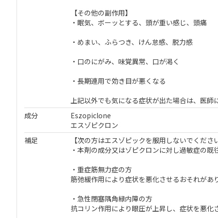
【その他の副作用】
・眠気、ボーッとする、頭が重い感じ、頭痛
・めまい、ふらつき、けん怠感、脱力感
・口のにがみ、味覚異常、口が渇く
・長期連用で効き目が悪くなる
上記以外でも気になる症状が出た場合は、医師
成分
Eszopiclone
エスゾピクロン
補足
【次の方はエスゾピックを服用しないでくださ
・本剤の成分又はゾピクロンに対し過敏症の既
・重症筋無力症の方
筋弛緩作用により症状を悪化させるおそれがあ
・急性閉塞隅角緑内障の方
抗コリン作用により眼圧が上昇し、症状を悪化