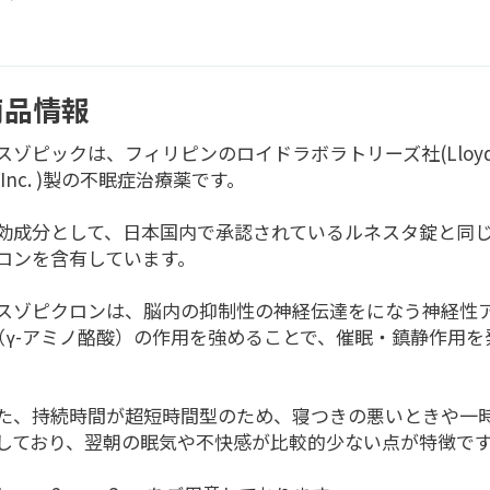
商品情報
スゾピックは、フィリピンのロイドラボラトリーズ社(Lloyd Lab
s Inc. )製の不眠症治療薬です。
効成分として、日本国内で承認されているルネスタ錠と同
ロンを含有しています。
スゾピクロンは、脳内の抑制性の神経伝達をになう神経性ア
（γ-アミノ酪酸）の作用を強めることで、催眠・鎮静作用を
。
た、持続時間が超短時間型のため、寝つきの悪いときや一
しており、翌朝の眠気や不快感が比較的少ない点が特徴で