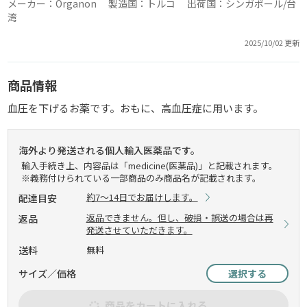
メーカー：Organon 製造国：トルコ 出荷国：シンガポール/台
湾
2025/10/02 更新
商品情報
血圧を下げるお薬です。おもに、高血圧症に用います。
海外より発送される個人輸入医薬品です。
輸入手続き上、内容品は「medicine(医薬品)」と記載されます。
※義務付けられている一部商品のみ商品名が記載されます。
約7～14日でお届けします。
配達目安
返品できません。但し、破損・誤送の場合は再
返品
発送させていただきます。
送料
無料
サイズ／価格
選択する
商品をカートに入れる