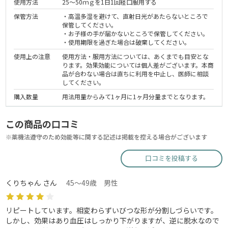
使用方法
25～50ｍｇを1日1回経口服用する
保管方法
・高温多湿を避けて、直射日光があたらないところで
保管してください。
・お子様の手が届かないところで保管してください。
・使用期限を過ぎた場合は破棄してください。
使用上の注意
使用方法・服用方法については、あくまでも目安とな
ります。効果効能については個人差がございます。本商
品が合わない場合は直ちに利用を中止し、医師に相談
してください。
購入数量
用法用量からみて1ヶ月に1ヶ月分量までとなります。
この商品の口コミ
※薬機法遵守のため効能等に関する記述は掲載を控える場合がございます
口コミを投稿する
くりちゃん さん
45～49歳 男性
リピートしています。相変わらずいびつな形が分割しづらいです。
しかし、効果はあり血圧はしっかり下がりますが、逆に脱水なので