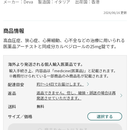
メーカー：Deva 製造国：イタリア 出荷国：香港
2026/06/16 更新
商品情報
高血圧症、狭心症、心房細動、心不全などの治療に用いられる
医薬品アーチストと同成分カルベジロールの25mg錠です。
海外より発送される個人輸入医薬品です。
輸入手続き上、内容品は「medicine(医薬品)」と記載されます。
※義務付けられている一部商品のみ商品名が記載されます。
約7～14日でお届けします。
配達目安
返品できません。但し、破損・誤送の場合は再
返品
発送させていただきます。
送料
無料
サイズ／価格
選択する
商品をカートに入れる