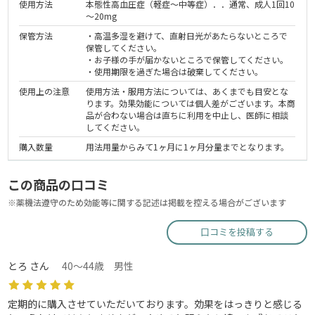
使用方法
本態性高血圧症（軽症～中等症）．．通常、成人1回10
～20mg
保管方法
・高温多湿を避けて、直射日光があたらないところで
保管してください。
・お子様の手が届かないところで保管してください。
・使用期限を過ぎた場合は破棄してください。
使用上の注意
使用方法・服用方法については、あくまでも目安とな
ります。効果効能については個人差がございます。本商
品が合わない場合は直ちに利用を中止し、医師に相談
してください。
購入数量
用法用量からみて1ヶ月に1ヶ月分量までとなります。
この商品の口コミ
※薬機法遵守のため効能等に関する記述は掲載を控える場合がございます
口コミを投稿する
とろ さん
40～44歳 男性
定期的に購入させていただいております。効果をはっきりと感じる