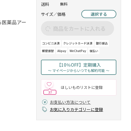
送料
無料
サイズ／価格
選択する
る医薬品アー
商品をカートに入れる
コンビニ決済
クレジットカード決済
銀行振込
郵便振替
Alipay
WeChatPay
後払い
【10％OFF】定期購入
～ マイページからいつでも解約可能 ～
ほしいものリストに登録
37
お支払い方法について
お気に入りカテゴリーに登録