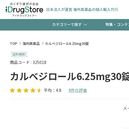
日本法人が運営 海外医薬品の個人輸入代行
カテゴリーで探す
特集・コンテ
サプリメント
頭皮
【早割】お得なクーポン
TOP
海外医薬品
カルベジロール6.25mg30錠
ック分は今の内に！
コンタクトレンズ
一般
商品コード : 325018
カルベジロール6.25mg30
検査キット
新規登録で！今すぐ使え
ペッ
平均：4.8
4件の評価
メ
友だち大募集！限定クー