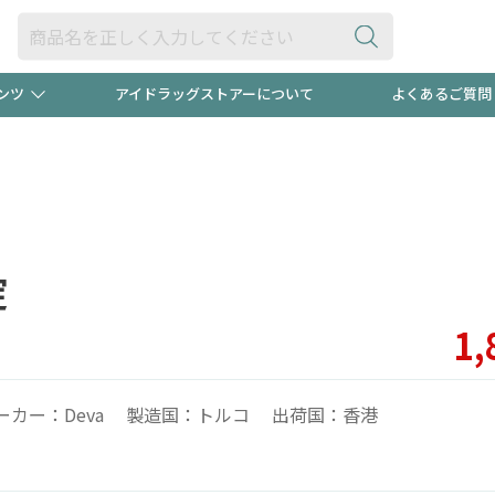
ンツ
アイドラッグストアーについて
よくあるご質問
・ヘアケア
ダイエット
ビュー
"3種類"出現中！今月のスト
極冷メン
ト！
医薬品(OTC)
衛生用品・日用品
防災用
錠
るクーポンプレゼント中！！
ト用品
オトナ向け
当店スタ
1,
ーカー：Deva 製造国：トルコ 出荷国：香港
ポンも不定期配信
今売れて