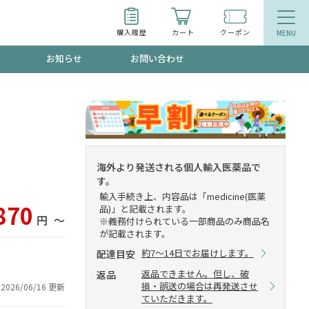
購入履歴
カート
クーポン
お知らせ
お問い合わせ
ティ
エイジングケア
トールで、夏の頭皮ストレスを完全リセッ
品
食品
海外より発送される個人輸入医薬品で
す。
ッフが贈る音声プログラム
輸入手続き上、内容品は「medicine(医薬
870
品)」と記載されます。
円
〜
※義務付けられている一部商品のみ商品名
が記載されます。
約7～14日でお届けします。
配達目安
いるものが一目でわかるランキング
返品できません。但し、破
返品
損・誤送の場合は再発送させ
2026/06/16 更新
ていただきます。