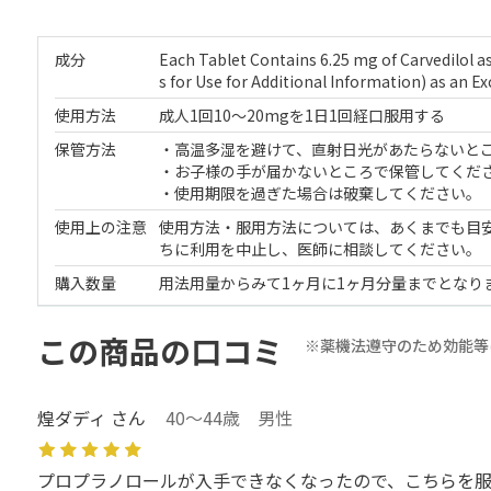
成分
Each Tablet Contains 6.25 mg of Carvedilol a
s for Use for Additional Information) as an Ex
使用方法
成人1回10～20mgを1日1回経口服用する
保管方法
・高温多湿を避けて、直射日光があたらないと
・お子様の手が届かないところで保管してくだ
・使用期限を過ぎた場合は破棄してください。
使用上の注意
使用方法・服用方法については、あくまでも目
ちに利用を中止し、医師に相談してください。
購入数量
用法用量からみて1ヶ月に1ヶ月分量までとなり
この商品の口コミ
※薬機法遵守のため効能等
煌ダディ さん
40～44歳 男性
プロプラノロールが入手できなくなったので、こちらを服