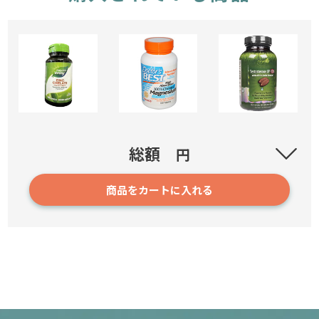
亜鉛(zinc)キレート 3本セット
総額
円
商品をカートに入れる
279
6,050円
確認／選び直す
ハイアブゾプションマグネシウム