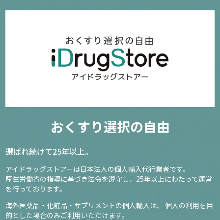
1
5,790円
確認／選び直す
テストステロンUPレッド60錠(IrwinNaturals)
おくすり選択の自由
59
6,320円～
選ばれ続けて25年以上。
アイドラッグストアーは日本法人の個人輸入代行業者です。
確認／選び直す
厚生労働省の指導に基づき法令を遵守し、
25年以上にわたって運営
を行っております。
海外医薬品・化粧品・サプリメントの個人輸入は、
個人の利用を目
的とした場合のみご利用いただけます。