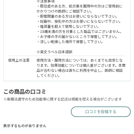
※注意事項
・既往症のある方、処方薬を服用中の方はご使用前に
かかりつけの医師にご相談下さい。
・胆管閉塞のある方はお使いにならないで下さい。
・妊娠中、授乳中の方はお使いにならないで下さい。
・推奨量を超えて使用しないで下さい。
・18歳未満の方を対象とした製品ではございません。
・お子様の手の届かないところで保管して下さい。
・涼しい乾燥した場所で保管して下さい。
※英文ラベル日本語訳
使用上の注意
使用方法・服用方法については、あくまでも目安とな
ります。効果効能については個人差がございます。本商
品が合わない場合は直ちに利用を中止し、医師に相談
してください。
この商品の口コミ
※薬機法遵守のため効能等に関する記述は掲載を控える場合がございます
口コミを投稿する
表示するものがありません