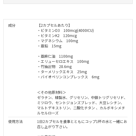
成分
【2カプセルあたり】
・ビタミンD3 100mcg(4000ICU)
・ビタミンK2 120mcg
・マグネシウム 100mg
・亜鉛 15mg
・亜麻仁油 1100mg
・エリューセロエキス 100mg
・竹抽出物 28.6mg
・ターメリックエキス 25mg
・バイオペリンコンプレックス 6mg
＜その他原材料＞
ゼラチン、精製水、グリセリン、中鎖トリグリセリド、
ミツロウ、セントジョンズブレッド、大豆レシチン、
マルトデキストリン、二酸化チタン 、カルボキシメチ
ルセルローズ
使用方法
1日2カプセルを食事とともにコップ1杯の水と一緒にお
召し上がり下さい。