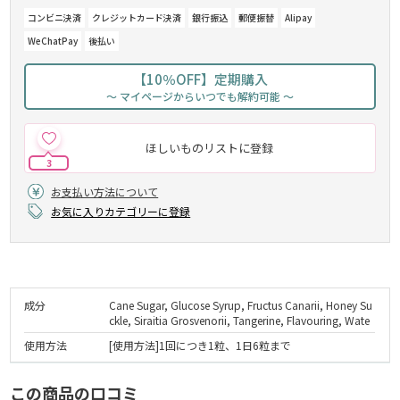
コンビニ決済
クレジットカード決済
銀行振込
郵便振替
Alipay
WeChatPay
後払い
【10％OFF】定期購入
～ マイページからいつでも解約可能 ～
ほしいものリストに登録
3
お支払い方法について
お気に入りカテゴリーに登録
成分
Cane Sugar, Glucose Syrup, Fructus Canarii, Honey Su
ckle, Siraitia Grosvenorii, Tangerine, Flavouring, Wate
使用方法
[使用方法]1回につき1粒、1日6粒まで
この商品の口コミ