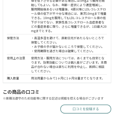
値を低下させる必要がある場合には5mgより服用を開
始してもよい。なお、年齢・症状により適宜増減し、
服用開始後あるいは増量後、4週以降にLDL-コレステロ
ール値の低下が不十分な場合には、漸次10mgまで増量
できる。10mgを服用してもLDL-コレステロール値の低
下が十分でない、家族性高コレステロール血症患者な
どの重症患者に限り、さらに増量できるが、1日最大20
mgまでとする。
保管方法
・高温多湿を避けて、直射日光があたらないところで
保管してください。
・お子様の手が届かないところで保管してください。
・使用期限を過ぎた場合は破棄してください。
使用上の注意
使用方法・服用方法については、あくまでも目安とな
ります。効果効能については個人差がございます。本商
品が合わない場合は直ちに利用を中止し、医師に相談
してください。
購入数量
用法用量からみて1ヶ月に1ヶ月分量までとなります。
この商品の口コミ
※薬機法遵守のため効能等に関する記述は掲載を控える場合がございます
口コミを投稿する