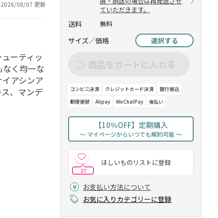
損・誤送の場合は再発送させ
2026/08/07 更新
ていただきます。
送料
無料
サイズ／価格
選択する
シューティッ
商品をカートに入れる
もなく均一な
ナイアシンア
コンビニ決済
クレジットカード決済
銀行振込
キス、マンデ
郵便振替
Alipay
WeChatPay
後払い
【10％OFF】定期購入
～ マイページからいつでも解約可能 ～
ほしいものリストに登録
27
お支払い方法について
お気に入りカテゴリーに登録