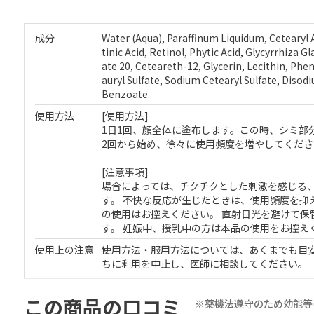
成分
Water (Aqua), Paraffinum Liquidum, Cetearyl Al
tinic Acid, Retinol, Phytic Acid, Glycyrrhiza 
ate 20, Ceteareth-12, Glycerin, Lecithin, Ph
auryl Sulfate, Sodium Cetearyl Sulfate, Dis
Benzoate.
使用方法
[使用方法]
1日1回、顔全体に塗布します。この時、シミ部
2回から始め、徐々に使用頻度を増やしてくださ
[注意事項]
場合によっては、チクチクとした刺激を感じる
す。 不快な反応が生じたときは、使用頻度を抑
の使用はお控えください。 直射日光を避けて保
す。 妊娠中、授乳中の方は本品の使用をお控え
使用上の注意
使用方法・服用方法については、あくまでも目
ちに利用を中止し、医師に相談してください。
この商品の口コミ
※薬機法遵守のため効能等