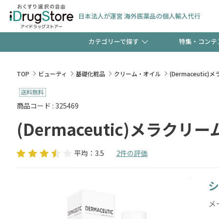
日本法人が運営 海外医薬品の個人輸入代行
カテゴリーで探す
特集・コンテ
サプリメント
頭皮
【週末限定】新規会員登
TOP
ビューティ
基礎化粧品
クリーム・オイル
(Dermaceutic
ゼント中!!
コンタクトレンズ
一般
商品コード : 325469
(Dermaceutic)メラクリー
極冷メントールで、夏の
検査キット
ペッ
ト！
平均：3.5
2件の評価
シ
当店スタッフが贈る音声
メ