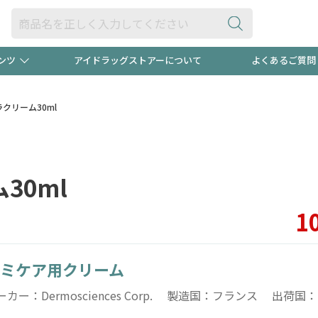
ンツ
アイドラッグストアーについて
よくあるご質問
・ヘアケア
ダイエット
ビュー
録ポイント2倍600円分プレ
【早割】
)メラクリーム30ml
ック分は
医薬品(OTC)
衛生用品・日用品
防災用
ム30ml
頭皮ストレスを完全リセッ
ト用品
オトナ向け
新規登録
1
ミケア用クリーム
プログラム
友だち大
ーカー：Dermosciences Corp. 製造国：フランス 出荷国