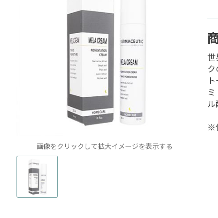
世
ク
ト
ミ
ル
※
画像をクリックして拡大イメージを表示する