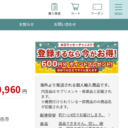
購入履歴
カート
クーポン
お知らせ
お問い合わせ
ティ
エイジングケア
お得なクーポン"3種類"出現中！今月のスト
今の内に！
品
食品
で！今すぐ使えるクーポンプレゼント中！！
海外より発送される個人輸入商品です。
0,960
円
内容品はサプリメント・医薬品と記載され
ます。
※義務付けられている一部商品のみ商品名
が記載されます。
募集！限定クーポンも不定期配信
約7～14日でお届けします。
配達目安
：香港
返品できません。但し、破
返品