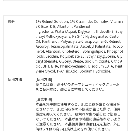
成分
1% Retinol Solution, 1% Ceramides Complex, Vitamin
s C Ester & E, Allantoin, Panthenol
Ingredients: Water (Aqua), Diglycerin, Trideceth-9, Ethy
lhexyl Methoxycrylene, PEG-40 Hydrogenated Castor
Oil, Panthenol, Polyacrylate Crosspolymer-6, Retinol,
Ascorbyl Tetraisopalmitate, Ascorbyl Palmitate, Tocop
herol, Allantoin, Cholesterol, Sphingolipids, Phosphol
ipids, Lecithin, Polysorbate 20, Ethylhexylglycerin, Gly
ceryl Stearate, Glyceryl Oleate, Sodium Citrate, Citric A
cid, BHT, BHA, Phenoxyethanol, Disodium EDTA, Pent
ylene Glycol, P-Anisic Acid, Sodium Hydroxide.
使用方法
[使用方法]
朝または夜、お使いのダーマシューティッククリーム
をご使用前に、顔と首に塗布してください。
[注意事項]
本品を集中的に使用すると、肌に炎症が生じる場合が
ございます。 肌に何らかの不快感が生じた際は、使用
頻度を抑えてください。 肌荒れや傷の部分には塗布し
ないでください。 本品が目や粘膜に直接触れないよう
ご注意ください。 本品使用後は直射日光を避け、外出
時はSPF値の高い日焼け止めをお使いください。