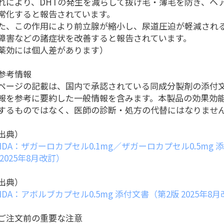
れにより、DHTの発生を減らして抜け毛・薄毛を防ぎ、ヘ
常化すると報告されています。
た、この作用により前立腺が縮小し、尿道圧迫が軽減され
障害などの諸症状を改善すると報告されています。
薬効には個人差があります）
参考情報
ページの記載は、国内で承認されている同成分製剤の添付
報を参考に要約した一般情報を含みます。本製品の効果効
するものではなく、医師の診断・処方の代替にはなりませ
出典）
MDA：ザガーロカプセル0.1mg／ザガーロカプセル0.5mg 
 2025年8月改訂）
出典）
MDA：アボルブカプセル0.5mg 添付文書（第2版 2025年8
ご注文前の重要な注意