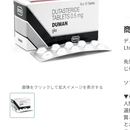
デ
L
先
じ
ソ
画像をクリックして拡大イメージを表示する
▼
人
選
質
と