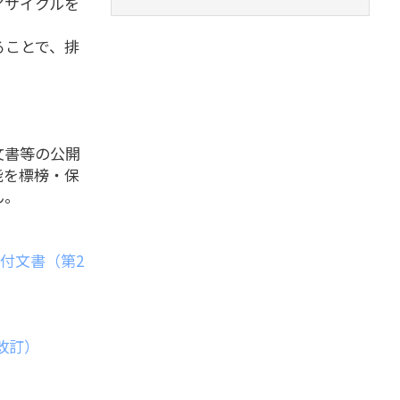
アサイクルを
ることで、排
文書等の公開
能を標榜・保
ん。
添付文書（第2
月改訂）