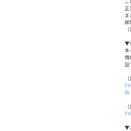
こ
正
ま
尿
（
▼
本
情
証
（
P
版
（
P
▼