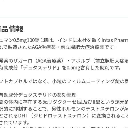
商品情報
ュマン0.5mg100錠 1箱は、インドに本社を置くIntas Pharmac
td.で製造されたAGA治療薬・前立腺肥大症治療薬です。
発薬のザガーロ（AGA治療薬）・アボルブ（前立腺肥大症
有効成分「デュタステリド」を0.5mg含有した錠剤です。
フトカプセルではなく、小粒のフィルムコーティング錠の
有効成分デュタステリドの薬効薬理
間の体内に存在する5αリダクターゼⅠ型及びⅡ型という還元
択的に抑制することで、男性ホルモンのテストステロンがA
とされるDHT（ジヒドロテストステロン）に変換されるこ
されています。