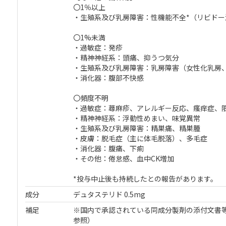
〇1％以上
・生殖系及び乳房障害：性機能不全*（リビド
〇1%未満
・過敏症：発疹
・精神神経系：頭痛、抑うつ気分
・生殖系及び乳房障害：乳房障害（女性化乳房
・消化器：腹部不快感
〇頻度不明
・過敏症：蕁麻疹、アレルギー反応、瘙痒症、
・精神神経系：浮動性めまい、味覚異常
・生殖系及び乳房障害：精巣痛、精巣腫
・皮膚：脱毛症（主に体毛脱落）、多毛症
・消化器：腹痛、下痢
・その他：倦怠感、血中CK増加
*投与中止後も持続したとの報告があります。
成分
デュタステリド 0.5mg
補足
※国内で承認されている同成分製剤の添付文書等
参照）