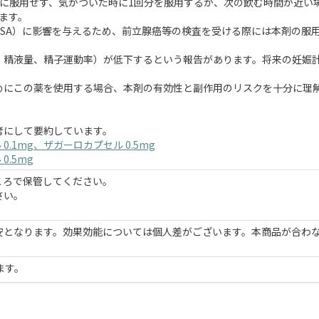
に服用せず、気がついた時に1回分を服用するか、次の飲む時間が近い
ます。
SA）に影響を与えるため、前立腺癌等の検査を受ける際には本剤の服
、精液量、精子運動率）が低下するという報告があります。将来の妊娠
めにこの薬を使用する場合、本剤の有効性と副作用のリスクを十分に理
考にして要約しています。
.1mg、ザガーロカプセル 0.5mg
.5mg
ころで保管してください。
さい。
安となります。効果効能については個人差がございます。本商品が合わ
ます。