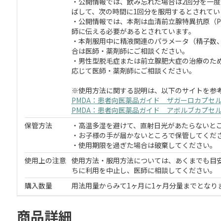
・公開情報では、飲み忘れた場合は2回分を一度
ばして、次の時間に1回分を服用するとされてい
・公開情報では、本剤は血清前立腺特異抗原（P
師に伝える必要があるとされています。
・本剤服用中に精液関連のパラメータ（精子数
合は医師・薬剤師にご相談ください。
・男性型脱毛症または前立腺肥大症の治療のた
応じて医師・薬剤師にご相談ください。
※使用方法に関する説明は、以下のサイトを参
PMDA：患者向医薬品ガイド ザガーロカプセル 0
PMDA：患者向医薬品ガイド アボルブカプセル 0
保管方法
・高温多湿を避けて、直射日光があたらないと
・お子様の手が届かないところで保管してくだ
・使用期限を過ぎた場合は破棄してください。
使用上の注意
使用方法・服用方法については、あくまでも目
ちに利用を中止し、医師に相談してください。
購入数量
用法用量からみて1ヶ月に1ヶ月分量までとなり
商品詳細