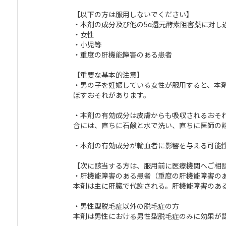
【以下の方は服用しないでください】
・本剤の成分及び他の5α還元酵素阻害薬に対し
・女性
・小児等
・重度の肝機能障害のある患者
【重要な基本的注意】
・男の子を妊娠している女性が服用すると、本剤
ぼすおそれがあります。
・本剤の有効成分は皮膚からも吸収されるおそ
合には、直ちに石鹸と水で洗い、直ちに医師の
・本剤の有効成分が輸血者に影響を与える可能
【次に該当する方は、服用前に医療機関へご相
・肝機能障害のある患者（重度の肝機能障害の
本剤は主に肝臓で代謝される。肝機能障害のあ
・男性型脱毛症以外の脱毛症の方
本剤は男性における男性型脱毛症のみに効果が