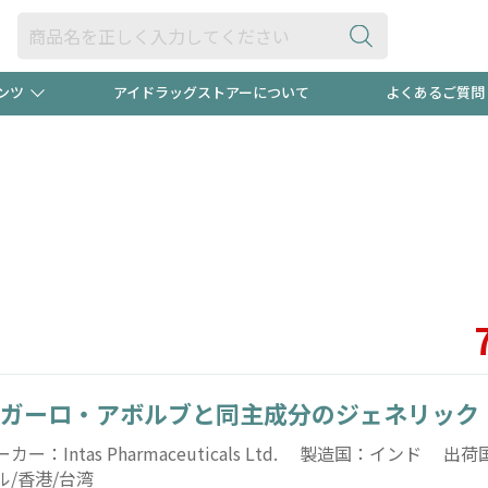
ンツ
アイドラッグストアーについて
よくあるご質問
・ヘアケア
ダイエット
ビュー
録ポイント2倍600円分プレ
【早割】
ック分は
医薬品(OTC)
衛生用品・日用品
防災用
頭皮ストレスを完全リセッ
ト用品
オトナ向け
新規登録
ガーロ・アボルブと同主成分のジェネリック
プログラム
友だち大
ーカー：Intas Pharmaceuticals Ltd. 製造国：インド 
ル/香港/台湾