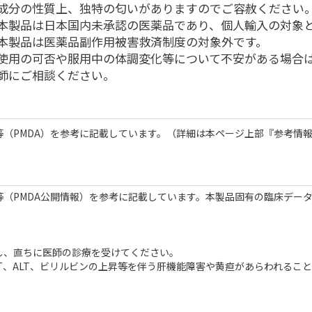
成分の性質上、独特の匂いがありますのでご容赦ください
本製品は日本国内未承認の医薬品であり、個人輸入の対象
本製品は医薬品副作用被害救済制度の対象外です。
使用の可否や服用中の体調変化等について不安がある場合
師にご相談ください。
（PMDA）を参考に記載しています。（詳細は本ページ上部『参考情
（PMDA公開情報）を参考に記載しています。本製品固有の臨床デー
）
し、直ちに医師の診療を受けてください。
T、ALT、ビリルビンの上昇等を伴う肝機能障害や黄疸があらわれるこ