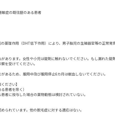
過敏症の既往歴のある患者
の薬理作用（DHT低下作用）により、男子胎児の生殖器官等の正常発
れがあります。女性や小児は錠剤に触れないでください。もし漏れた錠
診察を受けてください。
性があるため、服用中及び服用停止6カ月は献血しないでください。
談ください】
ある患者を除く）
る患者に投与した場合の薬物動態は検討されていない。
認められています。他の脱毛症に対する適応はない。