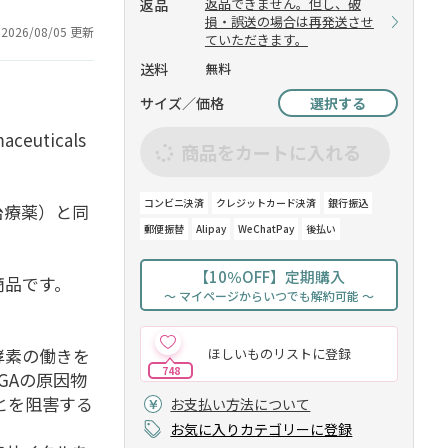
返品できません。但し、破
返品
損・誤送の場合は再発送させ
2026/08/05 更新
ていただきます。
送料
無料
サイズ／価格
選択する
euticals
商品をカートに入れる
コンビニ決済
クレジットカード決済
銀行振込
治療薬）と同
郵便振替
Alipay
WeChatPay
後払い
【10％OFF】定期購入
商品です。
～ マイページからいつでも解約可能 ～
酵素の働きを
ほしいものリストに登録
748
GAの原因物
とを阻害する
お支払い方法について
お気に入りカテゴリーに登録