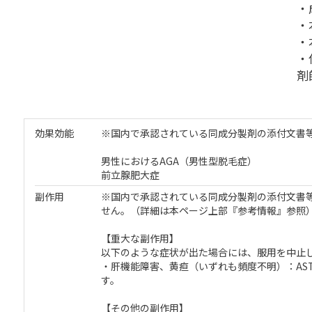
・
・
・
・
剤
効果効能
※国内で承認されている同成分製剤の添付文書等
男性におけるAGA（男性型脱毛症）
前立腺肥大症
副作用
※国内で承認されている同成分製剤の添付文書等
せん。（詳細は本ページ上部『参考情報』参照
【重大な副作用】
以下のような症状が出た場合には、服用を中止
・肝機能障害、黄疸（いずれも頻度不明）：AS
す。
【その他の副作用】