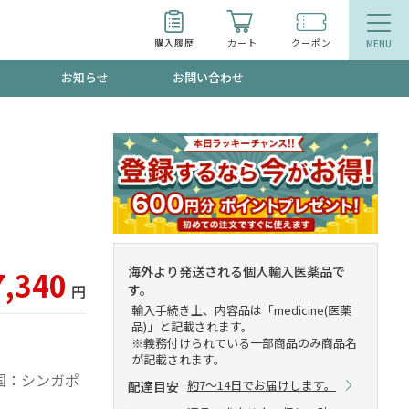
購入履歴
カート
クーポン
お知らせ
お問い合わせ
ティ
エイジングケア
お得なクーポン"3種類"出現中！今月のスト
今の内に！
品
食品
で！今すぐ使えるクーポンプレゼント中！！
海外より発送される個人輸入医薬品で
7,340
す。
円
輸入手続き上、内容品は「medicine(医薬
品)」と記載されます。
募集！限定クーポンも不定期配信
※義務付けられている一部商品のみ商品名
が記載されます。
出荷国：シンガポ
約7～14日でお届けします。
配達目安