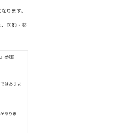
。
となります。
は、医師・薬
報』参照）
タではありま
とがありま