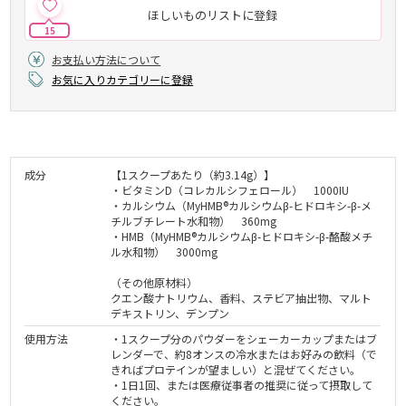
ほしいものリストに登録
15
お支払い方法について
お気に入りカテゴリーに登録
成分
【1スクープあたり（約3.14g）】
・ビタミンD（コレカルシフェロール） 1000IU
・カルシウム（MyHMB®カルシウムβ-ヒドロキシ-β-メ
チルブチレート水和物） 360mg
・HMB（MyHMB®カルシウムβ-ヒドロキシ-β-酪酸メチ
ル水和物） 3000mg
（その他原材料）
クエン酸ナトリウム、香料、ステビア抽出物、マルト
デキストリン、デンプン
使用方法
・1スクープ分のパウダーをシェーカーカップまたはブ
レンダーで、約8オンスの冷水またはお好みの飲料（で
きればプロテインが望ましい）と混ぜてください。
・1日1回、または医療従事者の推奨に従って摂取して
ください。