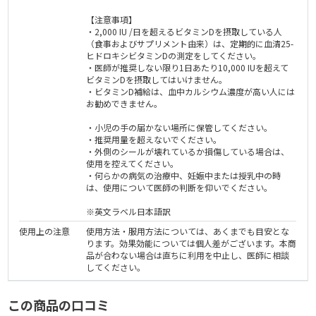
【注意事項】
・2,000 IU /日を超えるビタミンDを摂取している人
（食事およびサプリメント由来）は、定期的に血清25-
ヒドロキシビタミンDの測定をしてください。
・医師が推奨しない限り1日あたり10,000 IUを超えて
ビタミンDを摂取してはいけません。
・ビタミンD補給は、血中カルシウム濃度が高い人には
お勧めできません。
・小児の手の届かない場所に保管してください。
・推奨用量を超えないでください。
・外側のシールが壊れているか損傷している場合は、
使用を控えてください。
・何らかの病気の治療中、妊娠中または授乳中の時
は、使用について医師の判断を仰いでください。
※英文ラベル日本語訳
使用上の注意
使用方法・服用方法については、あくまでも目安とな
ります。効果効能については個人差がございます。本商
品が合わない場合は直ちに利用を中止し、医師に相談
してください。
この商品の口コミ