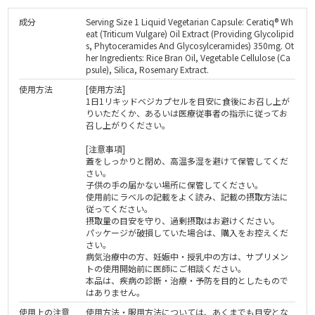
成分
Serving Size 1 Liquid Vegetarian Capsule: Ceratiq® Wh
eat (Triticum Vulgare) Oil Extract (Providing Glycolipid
s, Phytoceramides And Glycosylceramides) 350mg. Ot
her Ingredients: Rice Bran Oil, Vegetable Cellulose (Ca
psule), Silica, Rosemary Extract.
使用方法
[使用方法]
1日1リキッドベジカプセルを目安に食後にお召し上が
りいただくか、あるいは医療従事者の指示に従ってお
召し上がりください。
[注意事項]
蓋をしっかりと閉め、高温多湿を避けて保管してくだ
さい。
子供の手の届かない場所に保管してください。
使用前にラベルの記載をよく読み、記載の摂取方法に
従ってください。
摂取量の目安を守り、過剰摂取はお避けください。
パッケージが破損していた場合は、購入をお控えくだ
さい。
病気治療中の方、妊娠中・授乳中の方は、サプリメン
トの使用開始前に医師にご相談ください。
本品は、疾病の診断・治療・予防を目的としたもので
はありません。
使用上の注意
使用方法・服用方法については、あくまでも目安とな