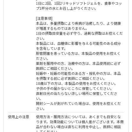
1日に2回、1回2リキッドソフトジェルを、食事やコッ
プ1杯分の水とお召し上がりください。
[注意事項]
本品は、多量摂取により疾病が治癒したり、より健康
が増進するものではありません。
1日の摂取目安量を必ず守り、過剰な摂取はお控えくだ
さい。
本製品には、血糖値に影響を与える可能性のある成分
を含有しています。
胆管閉塞を患っている方は、本製品の使用をお控えく
ださい。
薬剤を服用中の方、治療中の方は、本品使用前に必ず
医師にご相談ください。
妊娠中・妊娠の可能性のある方・授乳中の方は、本品
を摂取する前に必ず医師にご相談ください。
18歳以下の方は、本製品の使用をお控えください。
子供の手の届かないところに保管してください。
直射日光の当たらない涼しい場所に保管してくださ
い。
開封シールが剥がれていた場合は、使用をお控えくだ
さい。
使用上の注意
使用方法・服用方法については、あくまでも目安とな
ります。効果効能については個人差がございます。本商
品が合わない場合は直ちに利用を中止し、医師に相談
してください。