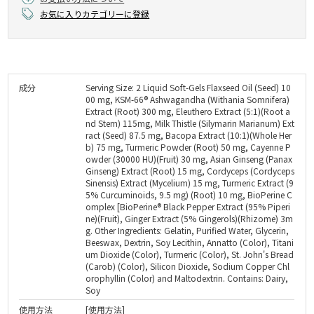
お気に入りカテゴリーに登録
成分
Serving Size: 2 Liquid Soft-Gels Flaxseed Oil (Seed) 10
00 mg, KSM-66® Ashwagandha (Withania Somnifera)
Extract (Root) 300 mg, Eleuthero Extract (5:1)(Root a
nd Stem) 115mg, Milk Thistle (Silymarin Marianum) Ext
ract (Seed) 87.5 mg, Bacopa Extract (10:1)(Whole Her
b) 75 mg, Turmeric Powder (Root) 50 mg, Cayenne P
owder (30000 HU)(Fruit) 30 mg, Asian Ginseng (Panax
Ginseng) Extract (Root) 15 mg, Cordyceps (Cordyceps
Sinensis) Extract (Mycelium) 15 mg, Turmeric Extract (9
5% Curcuminoids, 9.5 mg) (Root) 10 mg, BioPerine C
omplex [BioPerine® Black Pepper Extract (95% Piperi
ne)(Fruit), Ginger Extract (5% Gingerols)(Rhizome) 3m
g. Other Ingredients: Gelatin, Purified Water, Glycerin,
Beeswax, Dextrin, Soy Lecithin, Annatto (Color), Titani
um Dioxide (Color), Turmeric (Color), St. John's Bread
(Carob) (Color), Silicon Dioxide, Sodium Copper Chl
orophyllin (Color) and Maltodextrin. Contains: Dairy,
Soy
使用方法
[使用方法]