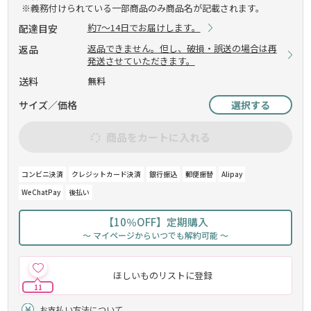
※義務付けられている一部商品のみ商品名が記載されます。
約7～14日でお届けします。
配達目安
返品できません。但し、破損・誤送の場合は再
返品
発送させていただきます。
送料
無料
サイズ／価格
選択する
商品をカートに入れる
コンビニ決済
クレジットカード決済
銀行振込
郵便振替
Alipay
WeChatPay
後払い
【10％OFF】定期購入
～ マイページからいつでも解約可能 ～
ほしいものリストに登録
11
お支払い方法について