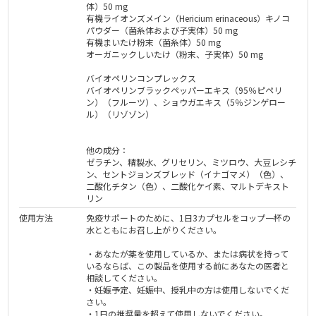
体）50 mg
有機ライオンズメイン（Hericium erinaceous）キノコ
パウダー（菌糸体および子実体）50 mg
有機まいたけ粉末（菌糸体）50 mg
オーガニックしいたけ（粉末、子実体）50 mg
バイオペリンコンプレックス
バイオペリンブラックペッパーエキス（95％ピペリ
ン）（フルーツ）、ショウガエキス（5％ジンゲロー
ル）（リゾゾン）
他の成分：
ゼラチン、精製水、グリセリン、ミツロウ、大豆レシチ
ン、セントジョンズブレッド（イナゴマメ）（色）、
二酸化チタン（色）、二酸化ケイ素、マルトデキスト
リン
使用方法
免疫サポートのために、1日3カプセルをコップ一杯の
水とともにお召し上がりください。
・あなたが薬を使用しているか、または病状を持って
いるならば、この製品を使用する前にあなたの医者と
相談してください。
・妊娠予定、妊娠中、授乳中の方は使用しないでくだ
さい。
・1日の推奨量を超えて使用しないでください。