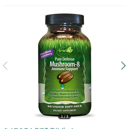
1
/
3