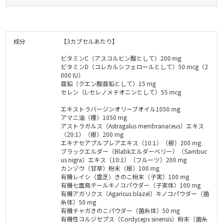
成分
【3カプセルあたり】
ビタミンC（アスコルビン酸として）200 mg
ビタミンD（コレカルシフェロールとして）50 mcg（2
000 IU）
亜鉛（クエン酸亜鉛として）15 mg
セレン（L-セレノメチオニンとして）55 mcg
エキストラバージンオリーブオイル1050 mg
アマニ油（種）1050 mg
アストラガルス（Astragalus membranaceus）エキス
（20:1）（根）200 mg
エキナセアプルプレアエキス（10:1）（根）200 mg
ブラックエルダー（Blabkエルダーベリー）（Sambuc
us nigra）エキス（10:1）（フルーツ）200 mg
カンゾウ（甘草）粉末（根）100 mg
有機レイシ（霊芝）きのこ粉末（子実）100 mg
有機七面鳥テールキノコパウダー（子実体）100 mg
有機アガリクス（Agaricus blazel）キノコパウダー（菌
糸体）50 mg
有機チャガきのこパウダー（菌糸体）50 mg
有機性コルジセプス（Cordyceps sinensis）粉末（菌糸