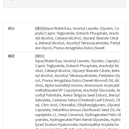
成分
[成分]Aqua/Water/Eau, Isoamyl Laurate, Glycerin, Ca
prylic/Capric Triglyceride, Distarch Phosphate, Arachi
dyl Alcohol, Cetearyl Alcohol, Glyceryl Stearate Citrat
e, Behenyl Alcohol, Ascorbyl Tetraisopalmitate, Pentyl
ene Glycol, Prunus Amygdalus Dulcis (Sweet
補足
[成分]
Aqua/Water/Eau, Isoamyl Laurate, Glycerin, Caprylic/
Capric Triglyceride, Distarch Phosphate, Arachidyl Alc
ohol, Cetearyl Alcohol, Glyceryl Stearate Citrate, Behe
nyl Alcohol, Ascorbyl Tetraisopalmitate, Pentylene Gly
col, Prunus Amygdalus Dulcis (Sweet Almond) Oil, Alc
ohol, Alpha-Isomethyl Ionone, Ammonium Acryloyldi
methyltaurate/VP Copolymer, Arachidyl Glucoside, As
corbyl Palmitate, Avena Strigosa Seed Extract, Benzyl
Salicylate, Castanea Sativa (Chestnut) Leaf Extract, Cit
ral, Citric Acid, Citronellol, Ethylhexylglycerin, Glyceryl
Caprylate, Helianthus Annuus (Sunflower) Seed Oil, He
xapeptide-11, Hexyl Cinnamal, Hydrogenated Palm Gl
ycerides, Hydrogenated Palm Kernel Glycerides, Hydro
lyzed Sodium Hyaluronate, Hydroxyethyl Acrylate/So