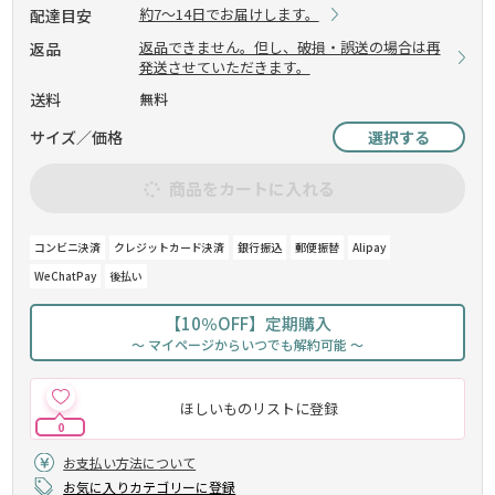
約7～14日でお届けします。
配達目安
返品できません。但し、破損・誤送の場合は再
返品
発送させていただきます。
送料
無料
サイズ／価格
選択する
商品をカートに入れる
コンビニ決済
クレジットカード決済
銀行振込
郵便振替
Alipay
WeChatPay
後払い
【10％OFF】定期購入
～ マイページからいつでも解約可能 ～
ほしいものリストに登録
0
お支払い方法について
お気に入りカテゴリーに登録