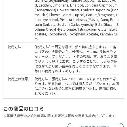
dium Acryloyldimethyl Taurate Copolymer, Lactic Aci
d, Lecithin, Limonene, Linalool, Lonicera Caprifolium
(Honeysuckle) Flower Extract, Lonicera Japonica (Hon
eysuckle) Flower Extract, Lupeol, Parfum/Fragrance, P
henoxyethanol, Pistacia Lentiscus (Mastic) Gum, Potas
sium Sorbate, Sodium Carboxymethyl Beta-Glucan, S
odium Oleoyl Hyaluronate, Tetrasodium Glutamate Di
acetate, Tocopherol, Tocopheryl Acetate, Xanthan Gu
m.
使用方法
[使用方法] 目周辺を避け、顔と首に塗布します。 ・各
エリアの中央部分から、外側へ、上へ向かう動きでマ
ッサージしてください。 ・その後顔、首、おでこを掌
でやさしく押さえます。 こうすることで、しっかり吸
収させてより良い結果を得ることにつながります。 ※
毎日の使用をおすすめします。
使用上の注意
使用方法・服用方法については、あくまでも目安とな
ります。効果効能については個人差がございます。本商
品が合わない場合は直ちに利用を中止し、医師に相談
してください。
この商品の口コミ
※薬機法遵守のため効能等に関する記述は掲載を控える場合がございます