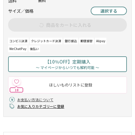
送料
無料
サイズ／価格
選択する
商品をカートに入れる
コンビニ決済
クレジットカード決済
銀行振込
郵便振替
Alipay
WeChatPay
後払い
【10％OFF】定期購入
～ マイページからいつでも解約可能 ～
ほしいものリストに登録
18
お支払い方法について
お気に入りカテゴリーに登録