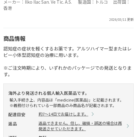
メーカー：Ilko Ilac San. Ve Tic. A.S. 製造国：トルコ 出荷国：
香港
2026/03/11 更新
商品情報
認知症の症状を軽くするお薬です。アルツハイマー型またはレ
ビー小体型認知症の治療に用います。
※ご注文時期により、いずれかのパッケージでの発送となりま
す。
海外より発送される個人輸入医薬品です。
輸入手続き上、内容品は「medicine(医薬品)」と記載されます。
※義務付けられている一部商品のみ商品名が記載されます。
約7～14日でお届けします。
配達目安
返品できません。但し、破損・誤送の場合は再
返品
発送させていただきます。