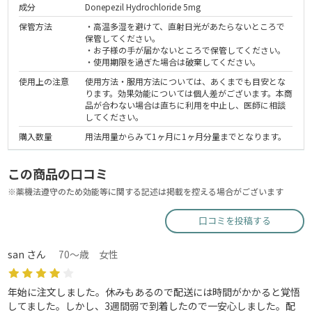
成分
Donepezil Hydrochloride 5mg
保管方法
・高温多湿を避けて、直射日光があたらないところで
保管してください。
・お子様の手が届かないところで保管してください。
・使用期限を過ぎた場合は破棄してください。
使用上の注意
使用方法・服用方法については、あくまでも目安とな
ります。効果効能については個人差がございます。本商
品が合わない場合は直ちに利用を中止し、医師に相談
してください。
購入数量
用法用量からみて1ヶ月に1ヶ月分量までとなります。
この商品の口コミ
※薬機法遵守のため効能等に関する記述は掲載を控える場合がございます
口コミを投稿する
san さん
70～歳 女性
年始に注文しました。休みもあるので配送には時間がかかると覚悟
してました。しかし、3週間弱で到着したので一安心しました。配