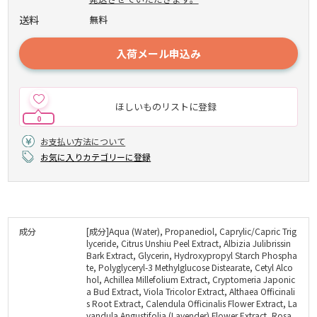
送料
無料
入荷メール申込み
ほしいものリストに登録
0
お支払い方法について
お気に入りカテゴリーに登録
成分
[成分]Aqua (Water), Propanediol, Caprylic/Capric Trig
lyceride, Citrus Unshiu Peel Extract, Albizia Julibrissin
Bark Extract, Glycerin, Hydroxypropyl Starch Phospha
te, Polyglyceryl-3 Methylglucose Distearate, Cetyl Alco
hol, Achillea Millefolium Extract, Cryptomeria Japonic
a Bud Extract, Viola Tricolor Extract, Althaea Officinali
s Root Extract, Calendula Officinalis Flower Extract, La
vandula Angustifolia (Lavender) Flower Extract, Rosa