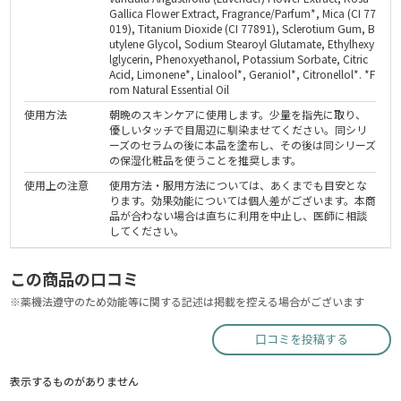
Gallica Flower Extract, Fragrance/Parfum*, Mica (CI 77
019), Titanium Dioxide (CI 77891), Sclerotium Gum, B
utylene Glycol, Sodium Stearoyl Glutamate, Ethylhexy
lglycerin, Phenoxyethanol, Potassium Sorbate, Citric
Acid, Limonene*, Linalool*, Geraniol*, Citronellol*. *F
rom Natural Essential Oil
使用方法
朝晩のスキンケアに使用します。少量を指先に取り、
優しいタッチで目周辺に馴染ませてください。同シリ
ーズのセラムの後に本品を塗布し、その後は同シリーズ
の保湿化粧品を使うことを推奨します。
使用上の注意
使用方法・服用方法については、あくまでも目安とな
ります。効果効能については個人差がございます。本商
品が合わない場合は直ちに利用を中止し、医師に相談
してください。
この商品の口コミ
※薬機法遵守のため効能等に関する記述は掲載を控える場合がございます
口コミを投稿する
表示するものがありません