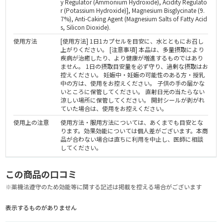
y Regulator (Ammonium Hydroxide), Acidity Regulato
r (Potassium Hydroxide)], Magnesium Bisglycinate (9.
7%), Anti-Caking Agent (Magnesium Salts of Fatty Acid
s, Silicon Dioxide).
使用方法
[使用方法] 1日1カプセルを目安に、水とともにお召し
上がりください。 [注意事項] 本品は、多量摂取により
疾病が治癒したり、より健康が増進するものではあり
ません。 1日の摂取目安量を必ず守り、過剰な摂取はお
控えください。 妊娠中・妊娠の可能性のある方・授乳
中の方は、使用をお控えください。 子供の手の届かな
いところに保管してください。 直射日光の当たらない
涼しい場所に保管してください。 開封シールが剥がれ
ていた場合は、使用をお控えください。
使用上の注意
使用方法・服用方法については、あくまでも目安とな
ります。効果効能については個人差がございます。本商
品が合わない場合は直ちに利用を中止し、医師に相談
してください。
この商品の口コミ
※薬機法遵守のため効能等に関する記述は掲載を控える場合がございます
表示するものがありません