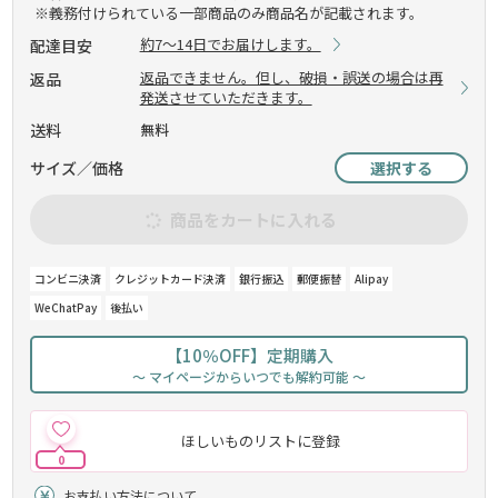
※義務付けられている一部商品のみ商品名が記載されます。
約7～14日でお届けします。
配達目安
返品できません。但し、破損・誤送の場合は再
返品
発送させていただきます。
送料
無料
サイズ／価格
選択する
商品をカートに入れる
コンビニ決済
クレジットカード決済
銀行振込
郵便振替
Alipay
WeChatPay
後払い
【10％OFF】定期購入
～ マイページからいつでも解約可能 ～
ほしいものリストに登録
0
お支払い方法について