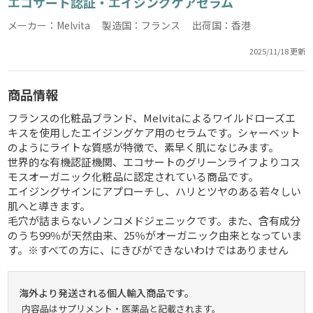
エコサート認証・エイジングケアセラム
メーカー：Melvita 製造国：フランス 出荷国：香港
2025/11/18 更新
商品情報
フランスの化粧品ブランド、Melvitaによるワイルドローズエ
キスを使用したエイジングケア用のセラムです。シャーベット
のようにライトな質感が特徴で、素早く肌になじみます。
世界的な有機認証機関、エコサートのグリーンライフよりコス
モスオーガニック化粧品に認定されている商品です。
エイジングサインにアプローチし、ハリとツヤのある若々しい
肌へと導きます。
毛穴が詰まらないノンコメドジェニックです。また、含有成分
のうち99％が天然由来、25％がオーガニック由来となっていま
す。※すべての方に、にきびができないわけではありません
海外より発送される個人輸入商品です。
内容品はサプリメント・医薬品と記載されます。