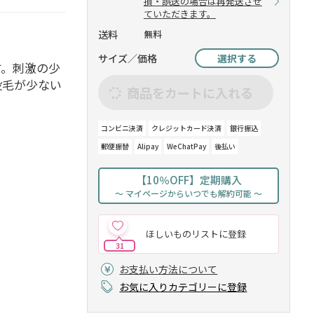
損・誤送の場合は再発送させ
ていただきます。
送料
無料
サイズ／価格
選択する
す。刺激の少
没毛が少ない
商品をカートに入れる
コンビニ決済
クレジットカード決済
銀行振込
郵便振替
Alipay
WeChatPay
後払い
【10％OFF】定期購入
～ マイページからいつでも解約可能 ～
ほしいものリストに登録
31
お支払い方法について
お気に入りカテゴリーに登録