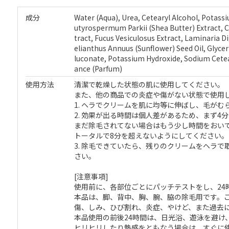
成分
Water (Aqua), Urea, Cetearyl Alcohol, Potass
utyrospermum Parkii (Shea Butter) Extract, C
tract, Fucus Vesiculosus Extract, Laminaria 
elianthus Annuus (Sunflower) Seed Oil, Glyce
luconate, Potassium Hydroxide, Sodium Cetea
ance (Parfum)
使用方法
清潔で乾燥した状態の肌に使用してください。
また、他の商品での炎症や傷がない状態で使用
1. ヘラでクリームを肌に均等に伸ばし、毛が
2. 効果が出る時間は個人差があるため、まず
まだ除毛されてない場合はもう少し時間をおい
トータルで8分を超えないようにしてください。
3. 除毛できていたら、残りのクリームをヘラ
さい。
[注意事項]
使用前に、各部位ごとにパッチテストをし、24
本品は、脚、背中、胸、腕、脇の除毛用です。
傷、しみ、ひび割れ、炎症、やけど、また過去
本品使用の前後24時間は、日光浴、遊泳を避け
ヒリヒリしたり熱感をともなう場合は、すぐに