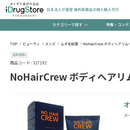
日本法人が運営 海外医薬品の個人輸入代行
カテゴリーで探す
特集・コンテ
サプリメント
頭皮
【週末限定】新規会員登
TOP
ビューティ
メンズ
ムダ毛処理
NoHairCrew ボディヘア
ゼント中!!
コンタクトレンズ
一般
商品コード : 327192
NoHairCrew ボディヘ
極冷メントールで、夏の
検査キット
ペッ
ト！
オ
当店スタッフが贈る音声
メ