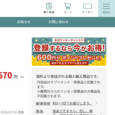
購入履歴
カート
クーポン
お知らせ
お問い合わせ
ティ
エイジングケア
お得なクーポン"3種類"出現中！今月のスト
今の内に！
品
食品
で！今すぐ使えるクーポンプレゼント中！！
670
海外より発送される個人輸入商品です。
円
〜
内容品はサプリメント・医薬品と記載され
ます。
※義務付けられている一部商品のみ商品名
が記載されます。
募集！限定クーポンも不定期配信
約3～7日でお届けします。
配達目安
返品できません。但し、破
返品
2026/07/30 更新