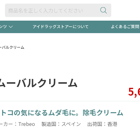
ンツ
アイドラッグストアーについて
よくあるご質問
・ヘアケア
ダイエット
ビュー
録ポイント2倍600円分プレ
【早割】
リムーバルクリーム
ック分は
医薬品(OTC)
衛生用品・日用品
防災用
アリムーバルクリーム
頭皮ストレスを完全リセッ
ト用品
オトナ向け
新規登録
5,
トコの気になるムダ毛に。除毛クリーム
プログラム
友だち大
ーカー：Trebeo 製造国：スペイン 出荷国：香港