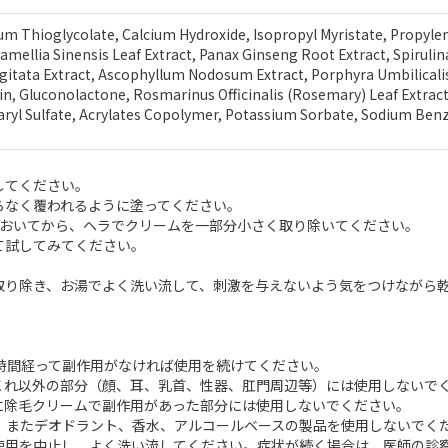
ium Thioglycolate, Calcium Hydroxide, Isopropyl Myristate, Propylen
amellia Sinensis Leaf Extract, Panax Ginseng Root Extract, Spiruli
Digitata Extract, Ascophyllum Nodosum Extract, Porphyra Umbilicalis
rin, Gluconolactone, Rosmarinus Officinalis (Rosemary) Leaf Extrac
ryl Sulfate, Acrylates Copolymer, Potassium Sorbate, Sodium Benz
してください。
むらなく覆われるように塗ってください。
4分おいてから、ヘラでクリームを一部分小さく取り除いてください。
て試してみてください。
で取り除き、お湯でよく洗い流して、刺激を与えないよう気をつけながら
時間経って副作用がなければ使用を続けてください。
これ以外の部分（顔、耳、乳首、性器、肛門周辺等）には使用しないで
に除毛クリームで副作用があった部分には使用しないでください。
、またデオドラント、香水、アルコールベースの製品を使用しないでく
使用を中止し、よく洗い流してください。症状が続く場合は、医師の診