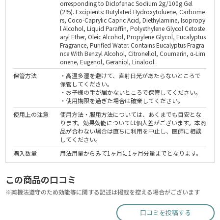
orresponding to Diclofenac Sodium 2g/100g Gel
(2%). Excipients: Butylated Hydroxytoluene, Carbome
rs, Coco-Caprylic Capric Acid, Diethylamine, Isopropy
l Alcohol, Liquid Paraffin, Polyethylene Glycol Cetoste
aryl Ether, Oleic Alcohol, Propylene Glycol, Eucalyptus
Fragrance, Purified Water. Contains Eucalyptus Fragra
nce With Benzyl Alcohol, Citronellol, Coumarin, α-Lim
onene, Eugenol, Geraniol, Linalool.
保管方法
・高温多湿を避けて、直射日光があたらないところで
保管してください。
・お子様の手が届かないところで保管してください。
・使用期限を過ぎた場合は破棄してください。
使用上の注意
使用方法・服用方法については、あくまでも目安とな
ります。効果効能については個人差がございます。本商
品が合わない場合は直ちに利用を中止し、医師に相談
してください。
購入数量
用法用量からみて1ヶ月に1ヶ月分量までとなります。
この商品の口コミ
※薬機法遵守のため効能等に関する記述は掲載を控える場合がございます
口コミを投稿する