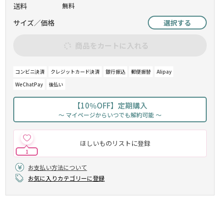
送料
無料
サイズ／価格
選択する
商品をカートに入れる
コンビニ決済
クレジットカード決済
銀行振込
郵便振替
Alipay
WeChatPay
後払い
【10％OFF】定期購入
～ マイページからいつでも解約可能 ～
ほしいものリストに登録
1
お支払い方法について
お気に入りカテゴリーに登録