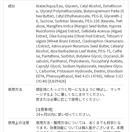
成分
Water/Aqua/Eau, Glycerin, Cetyl Alcohol, Dimethicon
e, Glyceryl Polymethacrylate, Butyrospermum Parkii (S
hea Butter), Cetyl Ethylhexanoate, PEG-8, Glycereth-2
6, Sucrose, Sorbitan Stearate, PEG-100 Stearate, Treh
alose, Mangifera Indica (Mango) Seed Butter, Hypnea
Musciformis (Algae) Extract, Gellidiela Acerosa (Algae)
Extract, Olea Europaea (Olive) Fruit Extract, Triticum V
ulgare (Wheat Bran) Extract, Cladosiphon Okamuranu
s Extract, Astrocaryum Murumuru Seed Butter, Cetearyl
Alcohol, Aloe Barbadensis Leaf Water, PEG-75, Caffei
ne, Pantethine, Sorbitol, Butylene Glycol, Oryzanol, Bi
sabolol, Panthenol, Phytosterols, Tocopheryl Acetate,
Caprylyl Glycol, Sodium Hyaluronate, Hexylene Glyco
l, Carbomer, Potassium Hydroxide, Dextrin, Disodium
EDTA, Phenoxyethanol, Red 4 (CI 14700), Yellow 5 (CI
19140) [ILN39426]
使用方法
顔全体にたっぷりと均一になるように伸ばし、マッサ
ージするように優しくなじませてください。
夜または必要に応じて使用してください
[注意事項]
24ヶ月以内に使い切ってください。
使用上の注意
使用方法・服用方法については、あくまでも目安とな
ります。効果効能については個人差がございます。本商