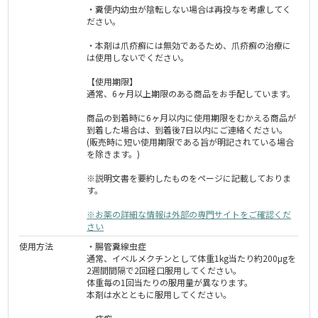
・糞便内幼虫が陰転しない場合は再投与を考慮してく
ださい。
・本剤は爪疥癬には無効であるため、爪疥癬の治療に
は使用しないでください。
【使用期限】
通常、6ヶ月以上期限のある商品をお手配しています。
商品の到着時に6ヶ月以内に使用期限をむかえる商品が
到着した場合は、到着後7日以内にご連絡ください。
(販売時に短い使用期限である旨が明記されている場合
を除きます。)
※説明文書を要約したものをページに記載しておりま
す。
※お薬の詳細な情報は外部の専門サイトをご確認くだ
さい
使用方法
・腸管糞線虫症
通常、イベルメクチンとして体重1kg当たり約200μgを
2週間間隔で2回経口服用してください。
体重毎の1回当たりの服用量が異なります。
本剤は水とともに服用してください。