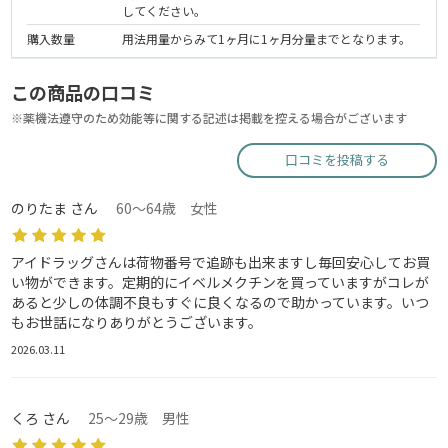
してください。
購入数量
用法用量からみて1ヶ月に1ヶ月分量までとなります。
この商品の口コミ
※薬機法遵守のため効能等に関する記述は掲載を控える場合がございます
口コミを投稿する
のりたま さん
60～64歳 女性
アイドラッグさんは荷物番号で追跡も出来ますし毎回安心してお買
い物ができます。定期的にイベルメクチンを買っていますがコレが
あると少しの体調不良もすぐに良くなるので助かっています。いつ
もお世話になりありがとうございます。
2026.03.11
くろ さん
25～29歳 男性