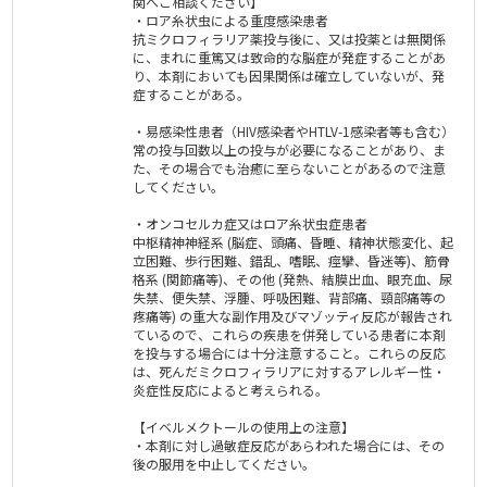
関へご相談ください】
・ロア糸状虫による重度感染患者
抗ミクロフィラリア薬投与後に、又は投薬とは無関係
に、まれに重篤又は致命的な脳症が発症することがあ
り、本剤においても因果関係は確立していないが、発
症することがある。
・易感染性患者（HIV感染者やHTLV-1感染者等も含む）
常の投与回数以上の投与が必要になることがあり、ま
た、その場合でも治癒に至らないことがあるので注意
してください。
・オンコセルカ症又はロア糸状虫症患者
中枢精神神経系 (脳症、頭痛、昏睡、精神状態変化、起
立困難、歩行困難、錯乱、嗜眠、痙攣、昏迷等)、筋骨
格系 (関節痛等)、その他 (発熱、結膜出血、眼充血、尿
失禁、便失禁、浮腫、呼吸困難、背部痛、頸部痛等の
疼痛等) の重大な副作用及びマゾッティ反応が報告され
ているので、これらの疾患を併発している患者に本剤
を投与する場合には十分注意すること。これらの反応
は、死んだミクロフィラリアに対するアレルギー性・
炎症性反応によると考えられる。
【イベルメクトールの使用上の注意】
・本剤に対し過敏症反応があらわれた場合には、その
後の服用を中止してください。