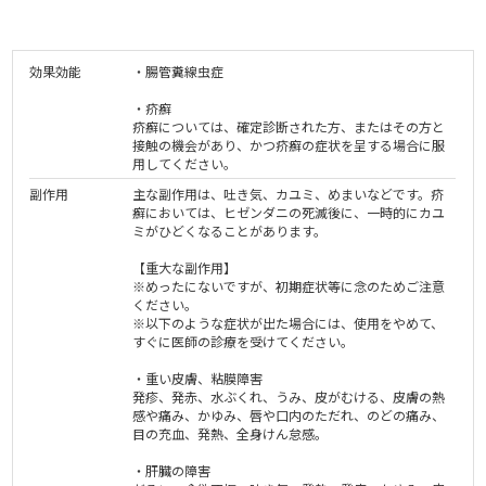
効果効能
・腸管糞線虫症
・疥癬
疥癬については、確定診断された方、またはその方と
接触の機会があり、かつ疥癬の症状を呈する場合に服
用してください。
副作用
主な副作用は、吐き気、カユミ、めまいなどです。疥
癬においては、ヒゼンダニの死滅後に、一時的にカユ
ミがひどくなることがあります。
【重大な副作用】
※めったにないですが、初期症状等に念のためご注意
ください。
※以下のような症状が出た場合には、使用をやめて、
すぐに医師の診療を受けてください。
・重い皮膚、粘膜障害
発疹、発赤、水ぶくれ、うみ、皮がむける、皮膚の熱
感や痛み、かゆみ、唇や口内のただれ、のどの痛み、
目の充血、発熱、全身けん怠感。
・肝臓の障害