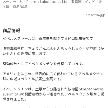
メーカー：Sun Pharma Laboratories Ltd 製造国：インド 出
荷国：香港/台湾
2026/07/30 更新
商品情報
イベルメクトールは、寄生虫を駆除する経口駆虫薬です。
腸管糞線虫症（ちょうかんふんせんちゅうしょう）や疥癬（か
いせん）の治療に用います。
有効成分としてイベルメクチンを含有しています。
アメリカをはじめ、世界的に広く使われているアベルメクチン
群の広域スペクトル抗寄生虫薬です。
イベルメクチンは、土壌から分離された放線菌Streptomyces
avermitilisの発酵産物から単離されたアベルメクチン類から誘
導されました。