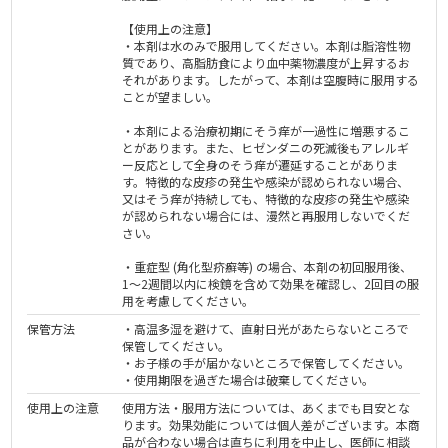
【使用上の注意】
・本剤は水のみで服用してください。本剤は脂溶性物
質であり、高脂肪食により血中薬物濃度が上昇するお
それがあります。したがって、本剤は空腹時に服用する
ことが望ましい。
・本剤による治療初期にそう痒が一過性に増悪するこ
とがあります。また、ヒゼンダニの死滅後もアレルギ
ー反応として全身のそう痒が遷延することがありま
す。特徴的な皮疹の発生や感染が認められない場合、
又はそう痒が持続しても、特徴的な皮疹の発生や感染
が認められない場合には、漫然と再服用しないでくだ
さい。
・重症型 (角化型疥癬等) の場合、本剤の初回服用後、
1〜2週間以内に検鏡を含めて効果を確認し、2回目の服
用を考慮してください。
保管方法
・高温多湿を避けて、直射日光があたらないところで
保管してください。
・お子様の手が届かないところで保管してください。
・使用期限を過ぎた場合は破棄してください。
使用上の注意
使用方法・服用方法については、あくまでも目安とな
ります。効果効能については個人差がございます。本商
品が合わない場合は直ちに利用を中止し、医師に相談