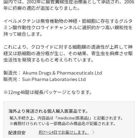
国内では、2002年に腸管糞線虫症治療薬として承認され、2006
年に疥癬の適応が追加となりました。
イベルメクチンは無脊椎動物の神経・筋細胞に存在するグルタ
ミン酸作動性クロライドチャンネルに選択的かつ高い親和性を
持って結合します。
これにより、クロライドに対する細胞膜の透過性が上昇して神
経又は筋細胞の過分極が生じ、その結果、寄生虫を麻痺させ駆
虫活性を発現するものと考えられています。
製造元： Akums Drugs & Pharmaceuticals Ltd
販売元：Sun Pharma Laboratories Ltd
※12mg48錠は縦長パッケージとなります。
海外より発送される個人輸入医薬品です。
輸入手続き上、内容品は「medicine(医薬品)」と記載されます。
※義務付けられている一部商品のみ商品名が記載されます。
約7～14日でお届けします。
配達目安