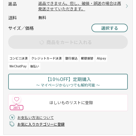
返品できません。但し、破損・誤送の場合は再
返品
発送させていただきます。
送料
無料
サイズ／価格
選択する
商品をカートに入れる
コンビニ決済
クレジットカード決済
銀行振込
郵便振替
Alipay
WeChatPay
後払い
【10％OFF】定期購入
～ マイページからいつでも解約可能 ～
ほしいものリストに登録
2871
お支払い方法について
お気に入りカテゴリーに登録