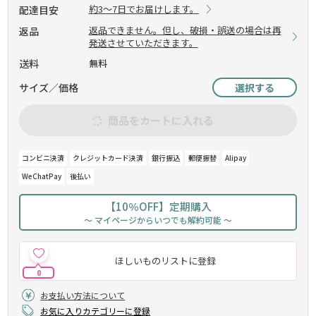
約3～7日でお届けします。
配達目安
返品できません。但し、破損・誤送の場合は再
返品
発送させていただきます。
送料
無料
サイズ／価格
選択する
商品をカートに入れる
コンビニ決済
クレジットカード決済
銀行振込
郵便振替
Alipay
WeChatPay
後払い
【10％OFF】定期購入
～ マイページからいつでも解約可能 ～
ほしいものリストに登録
0
お支払い方法について
お気に入りカテゴリーに登録