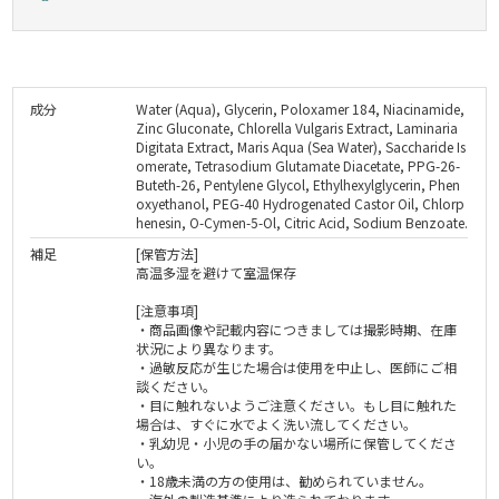
成分
Water (Aqua), Glycerin, Poloxamer 184, Niacinamide,
Zinc Gluconate, Chlorella Vulgaris Extract, Laminaria
Digitata Extract, Maris Aqua (Sea Water), Saccharide Is
omerate, Tetrasodium Glutamate Diacetate, PPG-26-
Buteth-26, Pentylene Glycol, Ethylhexylglycerin, Phen
oxyethanol, PEG-40 Hydrogenated Castor Oil, Chlorp
henesin, O-Cymen-5-Ol, Citric Acid, Sodium Benzoate.
補足
[保管方法]
高温多湿を避けて室温保存
[注意事項]
・商品画像や記載内容につきましては撮影時期、在庫
状況により異なります。
・過敏反応が生じた場合は使用を中止し、医師にご相
談ください。
・目に触れないようご注意ください。もし目に触れた
場合は、すぐに水でよく洗い流してください。
・乳幼児・小児の手の届かない場所に保管してくださ
い。
・18歳未満の方の使用は、勧められていません。