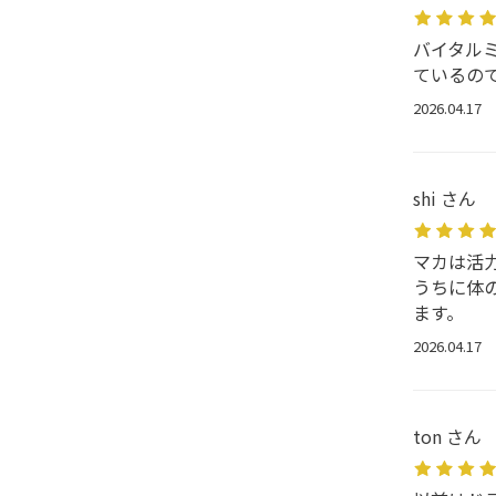
バイタル
ているの
2026.04.17
shi さん
マカは活
うちに体
ます。
2026.04.17
ton さん