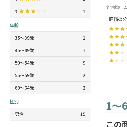
全4種類
2
3
1
評価の分
年齢
35～39歳
1
45～49歳
1
50～54歳
9
55～59歳
2
60～64歳
2
性別
1～
男性
15
この