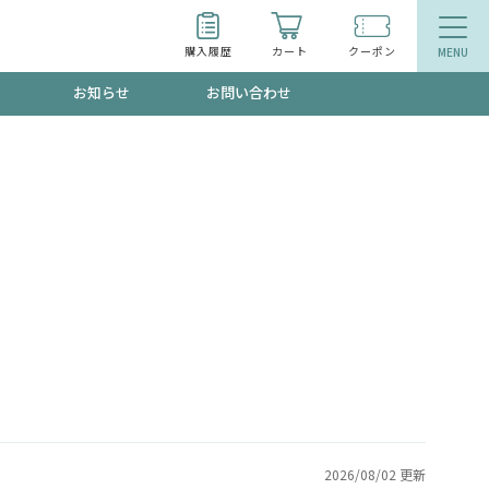
購入履歴
カート
クーポン
お知らせ
お問い合わせ
ティ
エイジングケア
お得なクーポン"3種類"出現中！今月のスト
今の内に！
品
食品
で！今すぐ使えるクーポンプレゼント中！！
募集！限定クーポンも不定期配信
2026/08/02 更新