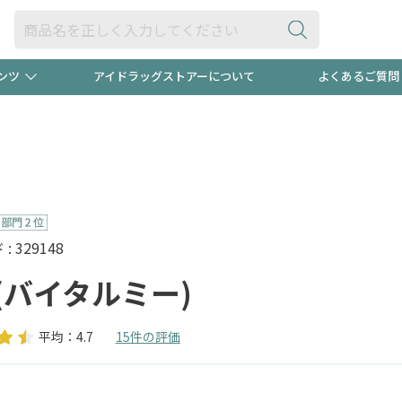
ンツ
アイドラッグストアーについて
よくあるご質問
・ヘアケア
ダイエット
ビュー
録ポイント2倍600円分プレ
【早割】
ック分は
医薬品(OTC)
衛生用品・日用品
防災用
頭皮ストレスを完全リセッ
ト用品
オトナ向け
新規登録
 329148
(バイタルミー)
平均：4.7
15件の評価
プログラム
友だち大