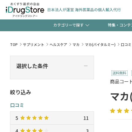
日本法人が運営 海外医薬品の個人輸入代行
カテゴリーで探す
特集・コンテ
サプリメント
頭皮
【週末限定】新規会員登
TOP
サプリメント
ヘルスケア
マカ
マカ(バイタルミー)
口コミ
ゼント中!!
コンタクトレンズ
一般
選択した条件
―
極冷メントールで、夏の
検査キット
ペッ
商品コード :
ト！
絞り込み
マカ
口コミ
当店スタッフが贈る音声
5
11
4
3