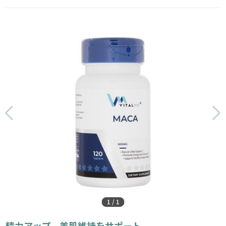
1
/
1
精力アップ、美肌維持をサポート