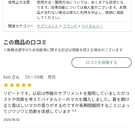
使用上の注意
使用方法・服用方法については、あくまでも目安とな
ります。効果効能については個人差がございます。本商
品が合わない場合は直ちに利用を中止し、医師に相談
してください。
関連カテゴリー
サプリメント
>
ブランド
>
バイタルミー
この商品の口コミ
※薬機法遵守のため効能等に関する記述は掲載を控える場合がございます
口コミを投稿する
ton さん
55～59歳 男性
リピートです。以前は市販のサプリメントを服用していましたがコ
ストや効果を考えてバイタルミーのマカを購入しました。蓋を開け
ると香ばしいマカの香りがするのですが長期間服用することによっ
てジワジワと効果を体感しています ^^
2026.08.02