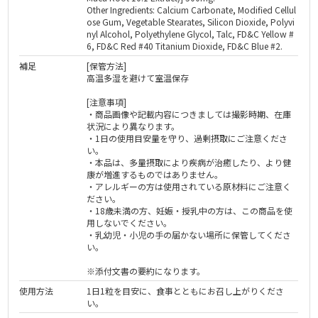
Other Ingredients: Calcium Carbonate, Modified Cellul
ose Gum, Vegetable Stearates, Silicon Dioxide, Polyvi
nyl Alcohol, Polyethylene Glycol, Talc, FD&C Yellow #
6, FD&C Red #40 Titanium Dioxide, FD&C Blue #2.
補足
[保管方法]
高温多湿を避けて室温保存
[注意事項]
・商品画像や記載内容につきましては撮影時期、在庫
状況により異なります。
・1日の使用目安量を守り、過剰摂取にご注意くださ
い。
・本品は、多量摂取により疾病が治癒したり、より健
康が増進するものではありません。
・アレルギーの方は使用されている原材料にご注意く
ださい。
・18歳未満の方、妊娠・授乳中の方は、この商品を使
用しないでください。
・乳幼児・小児の手の届かない場所に保管してくださ
い。
※添付文書の要約になります。
使用方法
1日1粒を目安に、食事とともにお召し上がりくださ
い。