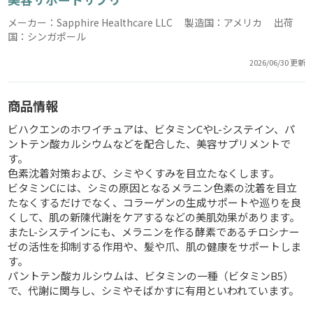
メーカー：Sapphire Healthcare LLC 製造国：アメリカ 出荷
国：シンガポール
2026/06/30 更新
商品情報
ビハクエンのホワイチュアは、ビタミンCやL-システイン、パ
ントテン酸カルシウムなどを配合した、美容サプリメントで
す。
色素沈着対策および、シミやくすみを目立たなくします。
ビタミンCには、シミの原因となるメラニン色素の沈着を目立
たなくするだけでなく、コラーゲンの生成サポートや巡りを良
くして、肌の新陳代謝をケアするなどの美肌効果があります。
またL-システインにも、メラニンを作る酵素であるチロシナー
ゼの活性を抑制する作用や、髪や爪、肌の健康をサポートしま
す。
パントテン酸カルシウムは、ビタミンの一種（ビタミンB5）
で、代謝に関与し、シミやそばかすに有用といわれています。