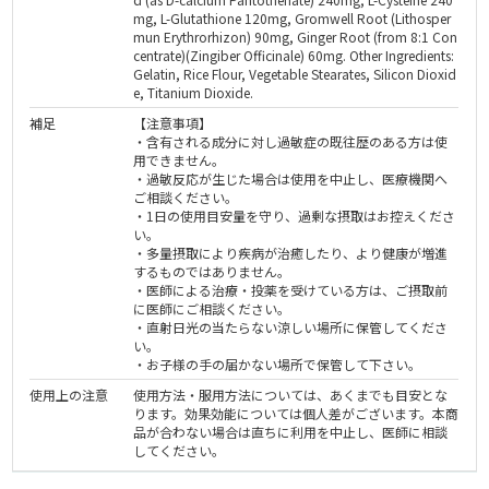
mg, L-Glutathione 120mg, Gromwell Root (Lithosper
mun Erythrorhizon) 90mg, Ginger Root (from 8:1 Con
centrate)(Zingiber Officinale) 60mg. Other Ingredients:
Gelatin, Rice Flour, Vegetable Stearates, Silicon Dioxid
e, Titanium Dioxide.
補足
【注意事項】
・含有される成分に対し過敏症の既往歴のある方は使
用できません。
・過敏反応が生じた場合は使用を中止し、医療機関へ
ご相談ください。
・1日の使用目安量を守り、過剰な摂取はお控えくださ
い。
・多量摂取により疾病が治癒したり、より健康が増進
するものではありません。
・医師による治療・投薬を受けている方は、ご摂取前
に医師にご相談ください。
・直射日光の当たらない涼しい場所に保管してくださ
い。
・お子様の手の届かない場所で保管して下さい。
使用上の注意
使用方法・服用方法については、あくまでも目安とな
ります。効果効能については個人差がございます。本商
品が合わない場合は直ちに利用を中止し、医師に相談
してください。