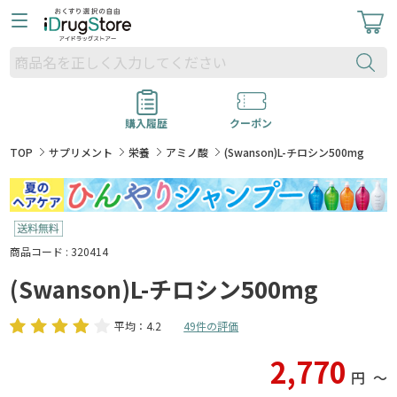
購入履歴
クーポン
TOP
サプリメント
栄養
アミノ酸
(Swanson)L-チロシン500mg
商品コード : 320414
(Swanson)L-チロシン500mg
平均：4.2
49件の評価
2,770
円
〜