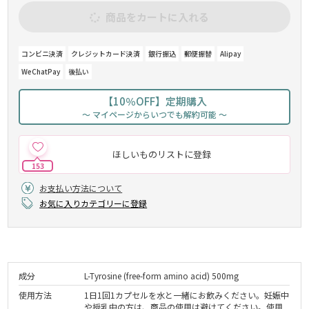
商品をカートに入れる
コンビニ決済
クレジットカード決済
銀行振込
郵便振替
Alipay
WeChatPay
後払い
【10％OFF】定期購入
～ マイページからいつでも解約可能 ～
ほしいものリストに登録
153
お支払い方法について
お気に入りカテゴリーに登録
成分
L-Tyrosine (free-form amino acid) 500mg
使用方法
1日1回1カプセルを水と一緒にお飲みください。妊娠中
や授乳中の方は、商品の使用は避けてください。使用