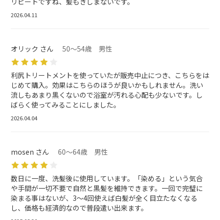
リピートですね、髪もきしまないです。
2026.04.11
オリック さん
50～54歳 男性
利尻トリートメントを使っていたが販売中止につき、こちらをは
じめて購入。効果はこちらのほうが良いかもしれません。洗い
流しもあまり黒くないので浴室が汚れる心配も少ないです。し
ばらく使ってみることにしました。
2026.04.04
mosen さん
60～64歳 男性
数日に一度、洗髪後に使用しています。「染める」という気合
や手間が一切不要で自然と黒髪を維持できます。一回で完璧に
染まる事はないが、3〜4回使えば白髪が全く目立たなくなる
し、価格も経済的なので普段遣い出来ます。