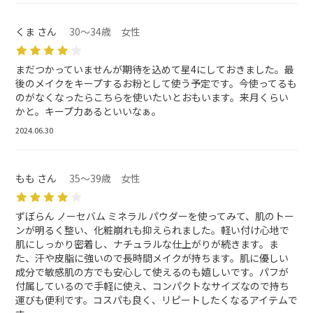
くま さん
30～34歳 女性
まだつかっていませんが期待を込めて星4にしておきました。最
後のメイクをキープするお粉として使う予定です。今使ってるも
のがなくなったらこちらを使いたいとおもいます。来月くらい
かと。キープ力あるといいなぁ。
2024.06.30
もも さん
35～39歳 女性
ずぼらん ノーセバム ミネラル パウダーを使ってみて、肌のトー
ンが明るく整い、化粧崩れも抑えられました。軽い付け心地で
肌にしっかり密着し、ナチュラルな仕上がりが続きます。ま
た、汗や皮脂に強いので長時間メイクが持ちます。肌に優しい
成分で敏感肌の方でも安心して使えるのも嬉しいです。パフが
付属しているので手軽に使え、コンパクトなサイズなので持ち
運びも便利です。コスパも良く、リピートしたくなるアイテムで