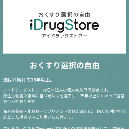
861
1,760円～
確認／選び直す
ジョンソン＆ジョンソン ワンデーアキュビュー モイスト
【30枚入り】
おくすり選択の自由
193
3,240円
選ばれ続けて25年以上。
アイドラッグストアーは日本法人の個人輸入代行業者です。
確認／選び直す
厚生労働省の指導に基づき法令を遵守し、
25年以上にわたって運営
を行っております。
海外医薬品・化粧品・サプリメントの個人輸入は、
個人の利用を目
的とした場合のみご利用いただけます。
アイドラッグストアーは一人でも多くのお客様が安心して
「自分を