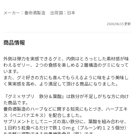
メーカー：養命酒製造 出荷国：日本
2026/06/15 更新
商品情報
外側は弾力を実感できるグミ、内側はとろっとした素材感が味
わえるゼリー、２つの食感を楽しめる２層構造のグミになって
います。
また、グミ好きの方にも喜んでもらえるように味をより美味し
く果実感を高め、より満足して頂ける商品になりました。
『グミ×サプリ 鉄分＆葉酸』は鉄分が不足しがちな方に向け
た商品です。
養命酒製造のハーブなどに関する知見にもとづき、ハーブエキ
ス（ベニバナエキス）を配合しました。
サプリメントとしてニーズの高い鉄分に、葉酸を組み合わせ、
１日約５粒食べるだけで鉄１０ｍｇ（プルーン約１２５個分）
を手軽に摂取できる栄養機能食品（鉄）です