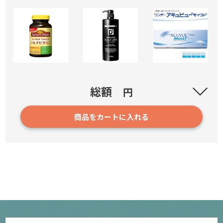
ネイチャーメイド マルチビタミン
総額
円
商品をカートに入れる
189
1,880円
確認／選び直す
ディノメン 薬用スカルプケア リンスインシャンプー【医
薬部外品】