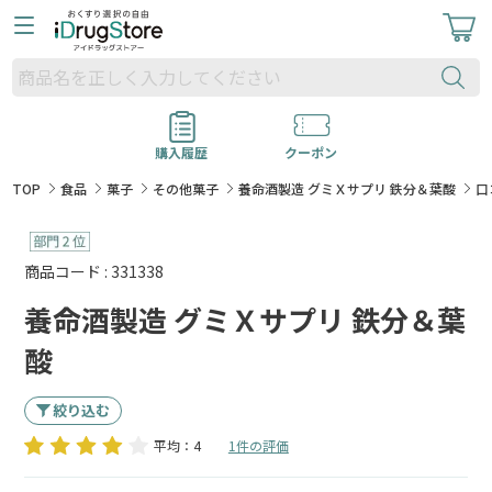
購入履歴
クーポン
TOP
食品
菓子
その他菓子
養命酒製造 グミＸサプリ 鉄分＆葉酸
口
商品コード : 331338
養命酒製造 グミＸサプリ 鉄分＆葉
酸
絞り込む
平均：4
1件の評価