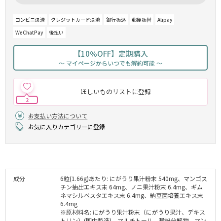
コンビニ決済
クレジットカード決済
銀行振込
郵便振替
Alipay
WeChatPay
後払い
【10％OFF】定期購入
～ マイページからいつでも解約可能 ～
ほしいものリストに登録
2
お支払い方法について
お気に入りカテゴリーに登録
成分
6粒(1.66g)あたり: にがうり果汁粉末 540mg、マンゴス
チン抽出エキス末 64mg、ノニ果汁粉末 6.4mg、ギム
ネマシルベスタエキス末 6.4mg、納豆菌培養エキス末
6.4mg
※原材料名: にがうり果汁粉末（にがうり果汁、デキス
トリン）(国内製造)、マルチトール、澱粉分解物、マン