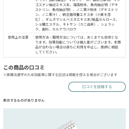
ゴスチン抽出エキス末、海藻粉末、魚肉抽出物（デキ
ストリン、魚肉抽出物）、ノニ果汁粉末（デキストリ
ン、ノニ果汁）、納豆菌培養エキス末（小麦を含
む）、ギムネマシルベスタエキス末/結晶セルロース、
ショ糖エステル、キトサン（カニ由来）、シェラッ
ク、香料、カルナウバロウ
使用上の注意
使用方法・服用方法については、あくまでも目安とな
ります。効果効能については個人差がございます。本商
品が合わない場合は直ちに利用を中止し、医師に相談
してください。
この商品の口コミ
※薬機法遵守のため効能等に関する記述は掲載を控える場合がございます
口コミを投稿する
表示するものがありません