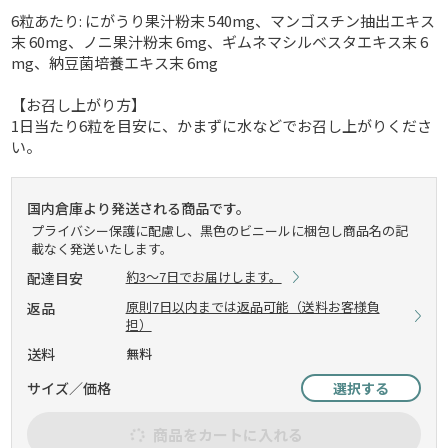
6粒あたり: にがうり果汁粉末 540mg、マンゴスチン抽出エキス
末 60mg、ノニ果汁粉末 6mg、ギムネマシルベスタエキス末 6
mg、納豆菌培養エキス末 6mg
【お召し上がり方】
1日当たり6粒を目安に、かまずに水などでお召し上がりくださ
い。
国内倉庫より発送される商品です。
プライバシー保護に配慮し、黒色のビニールに梱包し商品名の記
載なく発送いたします。
約3～7日でお届けします。
配達目安
原則7日以内までは返品可能（送料お客様負
返品
担）
送料
無料
サイズ／価格
選択する
商品をカートに入れる