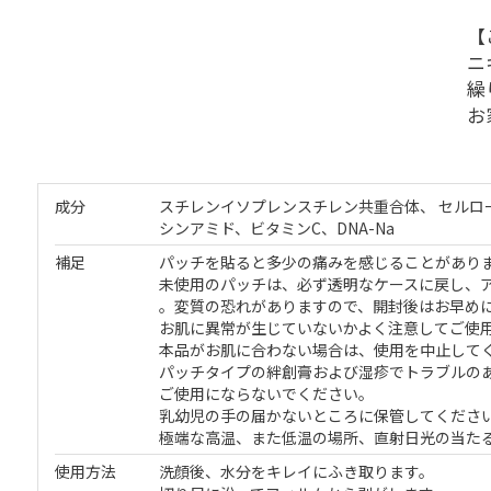
【
ニ
繰
お
成分
スチレンイソプレンスチレン共重合体、 セルロ
シンアミド、ビタミンC、DNA-Na
補足
パッチを貼ると多少の痛みを感じることがあり
未使用のパッチは、必ず透明なケースに戻し、
。変質の恐れがありますので、開封後はお早め
お肌に異常が生じていないかよく注意してご使
本品がお肌に合わない場合は、使用を中止して
パッチタイプの絆創膏および湿疹でトラブルの
ご使用にならないでください。
乳幼児の手の届かないところに保管してくださ
極端な高温、また低温の場所、直射日光の当た
使用方法
洗顔後、水分をキレイにふき取ります。