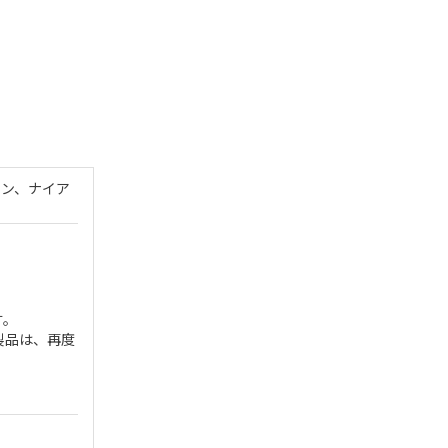
オン、ナイア
す。
製品は、再度