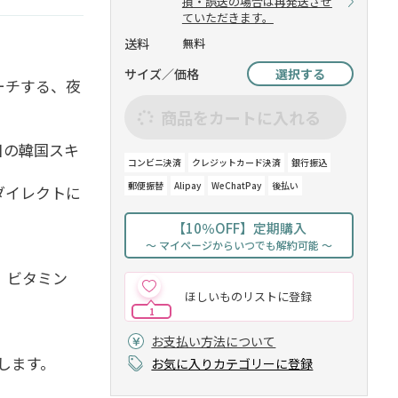
損・誤送の場合は再発送させ
ていただきます。
送料
無料
サイズ／価格
選択する
ーチする、夜
商品をカートに入れる
目の韓国スキ
コンビニ決済
クレジットカード決済
銀行振込
郵便振替
Alipay
WeChatPay
後払い
ダイレクトに
。
【10％OFF】定期購入
～ マイページからいつでも解約可能 ～
、ビタミン
ほしいものリストに登録
。
1
お支払い方法について
します。
お気に入りカテゴリーに登録