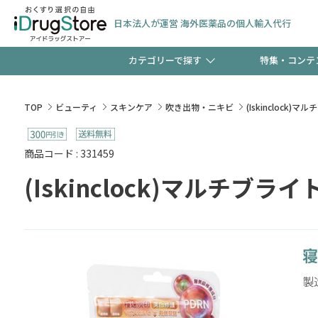
日本法人が運営 海外医薬品の個人輸入代行
カテゴリーで探す
特集・コンテ
サプリメント
頭皮
【週末限定】新規会員登
TOP
ビューティ
スキンケア
吹き出物・ニキビ
(Iskincloc
ゼント中!!
コンタクトレンズ
一般
商品コード : 331459
(Iskinclock)マルチ
極冷メントールで、夏の
検査キット
ペッ
ト！
寝
当店スタッフが贈る音声
製