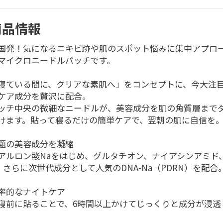
商品情報
国発！気になるニキビ跡や肌のスポット悩みに集中アプロ
マイクロニードルパッチです。
寝ている間に、クリアな素肌へ」をコンセプトに、今大注
ケア成分を贅沢に配合。
ッチ中央の微細なニードルが、美容成分を肌の角質層まで
けます。貼って寝るだけの簡単ケアで、翌朝の肌に自信を
題の美容成分を凝縮
アルロン酸Naをはじめ、グルタチオン、ナイアシンアミド
、さらに次世代成分として人気のDNA-Na（PDRN）を配合
率的なナイトケア
寝前に貼ることで、6時間以上かけてじっくりと成分が浸透