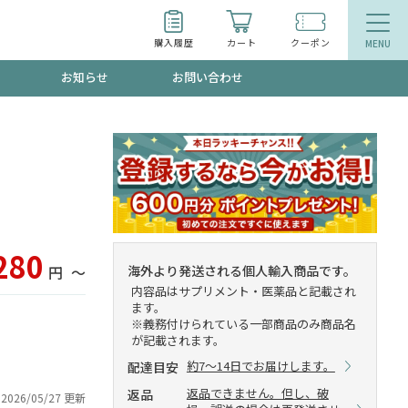
購入履歴
カート
クーポン
お知らせ
お問い合わせ
ティ
エイジングケア
お得なクーポン"3種類"出現中！今月のスト
今の内に！
品
食品
）
で！今すぐ使えるクーポンプレゼント中！！
280
海外より発送される個人輸入商品です。
円
〜
内容品はサプリメント・医薬品と記載され
ます。
※義務付けられている一部商品のみ商品名
が記載されます。
募集！限定クーポンも不定期配信
約7～14日でお届けします。
配達目安
返品できません。但し、破
返品
2026/05/27 更新