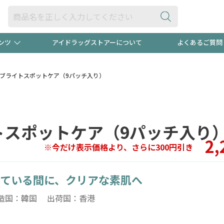
ンツ
アイドラッグストアーについて
よくあるご質問
・ヘアケア
ダイエット
ビュー
録ポイント2倍600円分プレ
【早割】
k)マルチブライトスポットケア（9パッチ入り）
ック分は
医薬品(OTC)
衛生用品・日用品
防災用
ブライトスポットケア（9パッチ入り
頭皮ストレスを完全リセッ
ト用品
オトナ向け
新規登録
2,
※今だけ表示価格より、さらに300円引き
ている間に、クリアな素肌へ
プログラム
友だち大
造国：韓国 出荷国：香港