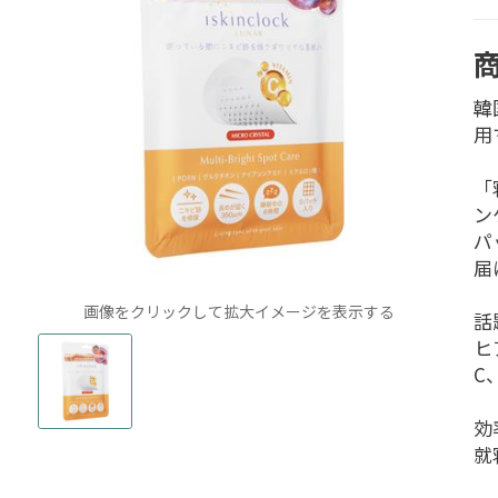
韓
用
「
ン
パ
届
画像をクリックして拡大イメージを表示する
話
ヒ
C
効
就