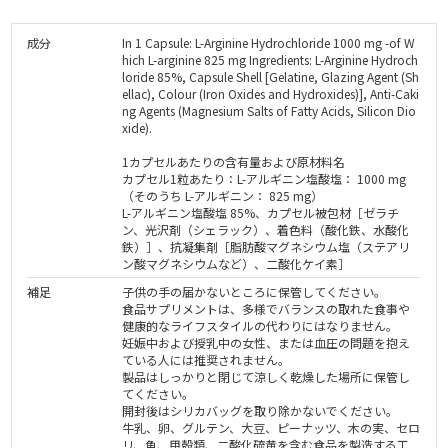
成分
In 1 Capsule: L-Arginine Hydrochloride 1000 mg -of W
hich L-arginine 825 mg Ingredients: L-Arginine Hydroch
loride 85%, Capsule Shell [Gelatine, Glazing Agent (Sh
ellac), Colour (Iron Oxides and Hydroxides)], Anti-Caki
ng Agents (Magnesium Salts of Fatty Acids, Silicon Dio
xide).
1カプセルあたりの含有量および原材料名
カプセル1粒あたり：L-アルギニン塩酸塩： 1000 mg
（そのうち L-アルギニン： 825 mg）
L-アルギニン塩酸塩 85%、カプセル被包材［ゼラチ
ン、光沢剤（シェラック）、着色料（酸化鉄、水酸化
鉄）］、抗凝集剤［脂肪酸マグネシウム塩（ステアリ
ン酸マグネシウムなど）、二酸化ケイ素］
補足
子供の手の届かないところに保管してください。
食品サプリメントは、多様でバランスの取れた食事や
健康的なライフスタイルの代わりにはなりません。
妊娠中および授乳中の女性、または血圧の問題を抱え
ている人には推奨されません。
製品はしっかりと閉じて涼しく乾燥した場所に保管し
てください。
開封後はシリカバッグを取り除かないでください。
牛乳、卵、グルテン、大豆、ピーナッツ、木の実、セロ
リ、魚、甲殻類、二酸化硫黄を含む食品を製造する工