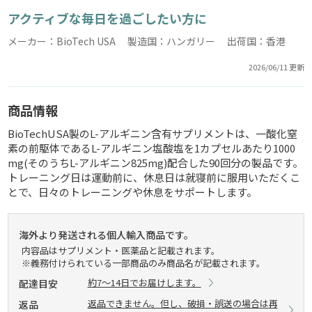
アクティブな毎日を過ごしたい方に
メーカー：BioTech USA 製造国：ハンガリー 出荷国：香港
2026/06/11 更新
商品情報
BioTechUSA製のL-アルギニン含有サプリメントは、一酸化窒
素の前駆体であるL-アルギニン塩酸塩を1カプセルあたり1000
mg(そのうちL-アルギニン825mg)配合した90回分の製品です。
トレーニング日は運動前に、休息日は就寝前に服用いただくこ
とで、日々のトレーニングや休息をサポートします。
海外より発送される個人輸入商品です。
内容品はサプリメント・医薬品と記載されます。
※義務付けられている一部商品のみ商品名が記載されます。
約7～14日でお届けします。
配達目安
返品できません。但し、破損・誤送の場合は再
返品