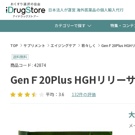
日本法人が運営 海外医薬品の個人輸入代行
カテゴリーで探す
特集・コンテ
サプリメント
頭皮
【週末限定】新規会員登
TOP
サプリメント
エイジングケア
若々しく
GenＦ20Plus HG
ゼント中!!
コンタクトレンズ
一般
商品コード : 42874
GenＦ20Plus HGHリリーサ
極冷メントールで、夏の
検査キット
ペッ
ト！
平均：3.6
132件の評価
大
当店スタッフが贈る音声
メ