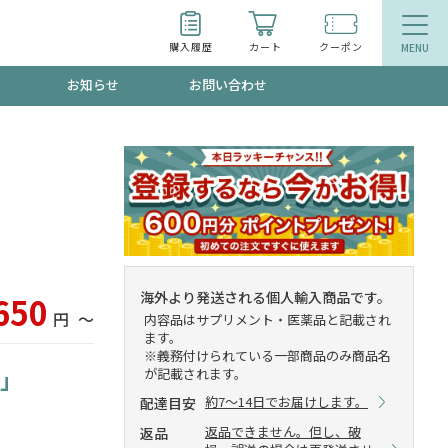
購入履歴
カート
クーポン
お知らせ
お問い合わせ
ティ
エイジングケア
お得なクーポン"3種類"出現中！今月のスト
今の内に！
品
食品
で！今すぐ使えるクーポンプレゼント中！！
海外より発送される個人輸入商品です。
650
円
〜
内容品はサプリメント・医薬品と記載され
ます。
※義務付けられている一部商品のみ商品名
s」
が記載されます。
募集！限定クーポンも不定期配信
約7～14日でお届けします。
配達目安
返品できません。但し、破
返品