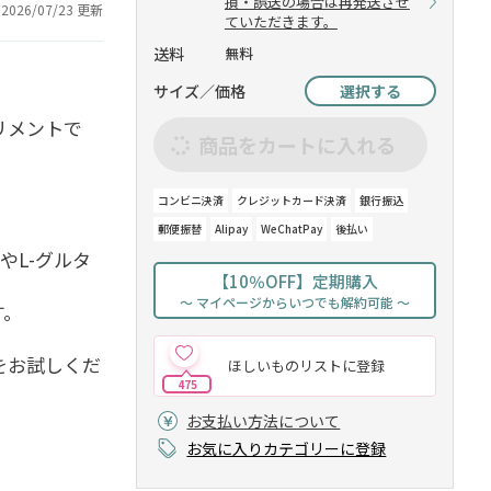
損・誤送の場合は再発送させ
2026/07/23 更新
ていただきます。
送料
無料
サイズ／価格
選択する
プリメントで
商品をカートに入れる
コンビニ決済
クレジットカード決済
銀行振込
郵便振替
Alipay
WeChatPay
後払い
lやL-グルタ
【10％OFF】定期購入
～ マイページからいつでも解約可能 ～
す。
ーをお試しくだ
ほしいものリストに登録
475
お支払い方法について
お気に入りカテゴリーに登録