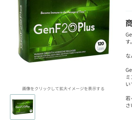
G
す
な
G
ミ
い
画像をクリックして拡大イメージを表示する
若
さ