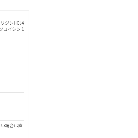
リジンHCl 4
イソロイシン 1
ない場合は直