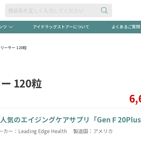
ンツ
アイドラッグストアーについて
よくあるご質問
・ヘアケア
ダイエット
ビュー
録ポイント2倍600円分プレ
【早割】
Hリリーサー 120粒
ック分は
医薬品(OTC)
衛生用品・日用品
防災用
ー 120粒
頭皮ストレスを完全リセッ
ト用品
オトナ向け
新規登録
6,
人気のエイジングケアサプリ「GenＦ20Plu
プログラム
友だち大
ーカー：Leading Edge Health 製造国：アメリカ