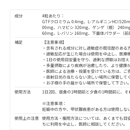
成分
4粒あたり：
GTFクロミウム 0.4mg、L-アルギニンHCl 520m
00mg、ハマビシ 320mg、ゲンゲ（根） 240mg
60mg、L-バリン 160mg、下垂体パウダー（前部
補足
【注意事項】
・含有される成分に対し過敏症の既往歴のある
・過敏反応が生じた場合は使用を中止し、医療
・1日の使用目安量を守り、過剰な摂取はお控え
・多量摂取により疾病が治癒したり、より健康
・医師による治療・投薬を受けている方は、ご
・直射日光の当たらない涼しい場所に保管して
・お子様の手の届かない場所で保管して下さい
使用方法
1日2回、昼食の1時間前と夕食の1時間前に、
※注意事項：
妊娠中の方や、甲状腺疾患がある方は使用しな
使用上の注意
使用方法・服用方法については、あくまでも目
ちに利用を中止し、医師に相談してください。