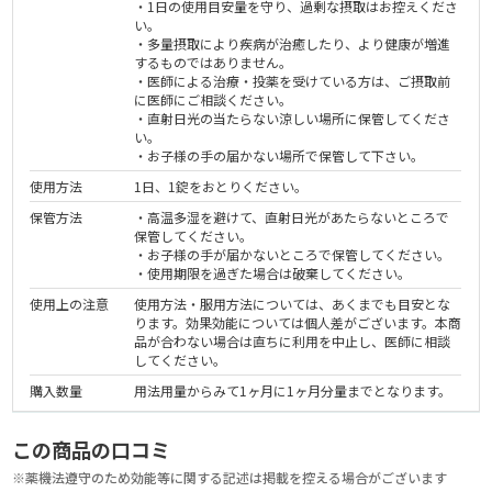
・1日の使用目安量を守り、過剰な摂取はお控えくださ
い。
・多量摂取により疾病が治癒したり、より健康が増進
するものではありません。
・医師による治療・投薬を受けている方は、ご摂取前
に医師にご相談ください。
・直射日光の当たらない涼しい場所に保管してくださ
い。
・お子様の手の届かない場所で保管して下さい。
使用方法
1日、1錠をおとりください。
保管方法
・高温多湿を避けて、直射日光があたらないところで
保管してください。
・お子様の手が届かないところで保管してください。
・使用期限を過ぎた場合は破棄してください。
使用上の注意
使用方法・服用方法については、あくまでも目安とな
ります。効果効能については個人差がございます。本商
品が合わない場合は直ちに利用を中止し、医師に相談
してください。
購入数量
用法用量からみて1ヶ月に1ヶ月分量までとなります。
この商品の口コミ
※薬機法遵守のため効能等に関する記述は掲載を控える場合がございます