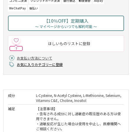
コンビニ決済
クレジットカード決済
銀行振込
郵便振替
Alipay
WeChatPay
後払い
【10％OFF】定期購入
～ マイページからいつでも解約可能 ～
ほしいものリストに登録
7
お支払い方法について
お気に入りカテゴリーに登録
成分
L-Cysteine, N-Acetyl Cysteine, L-Methionine, Selenium,
Vitamins C&E, Choline, Inositol
補足
【注意事項】
・含有される成分に対し過敏症の既往歴のある方は使
用できません。
・過敏反応が生じた場合は使用を中止し、医療機関へ
ご相談ください。