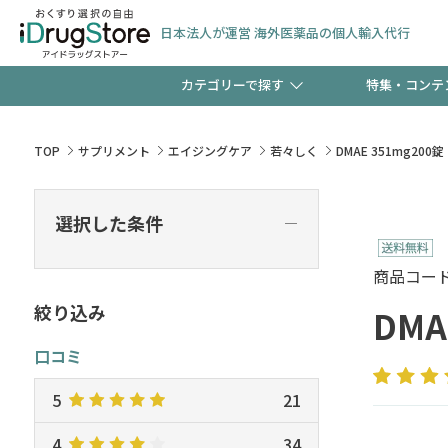
日本法人が運営 海外医薬品の個人輸入代行
カテゴリーで探す
特集・コンテ
サプリメント
頭皮
【早割】お得なクーポン
TOP
サプリメント
エイジングケア
若々しく
DMAE 351mg200錠
ック分は今の内に！
コンタクトレンズ
一般
選択した条件
―
検査キット
新規登録で！今すぐ使え
ペッ
商品コード :
絞り込み
DMA
口コミ
友だち大募集！限定クー
5
21
4
34