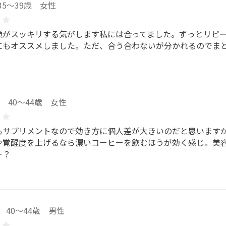
35～39歳 女性
頭がスッキリする気がします私には合ってました。ずっとリピ
にもオススメしました。ただ、合う合わないが分かれるのでま
40～44歳 女性
もサプリメントなので効き方に個人差が大きいのだと思います
や覚醒度を上げるなら濃いコーヒーを飲むほうが効く感じ。美
ー？
40～44歳 男性