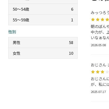
50～54歳
6
みっつろう
55～59歳
1
朝のぼん
性別
中力が、
いなぁな
男性
58
2026.05.08
女性
10
おじさん 
おじさん
が、私に
2025.07.17