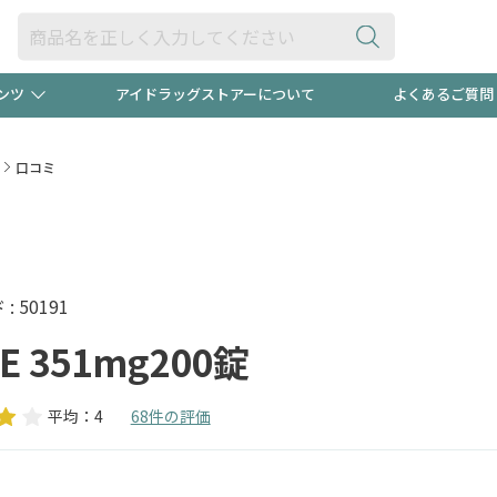
ンツ
アイドラッグストアーについて
よくあるご質問
・ヘアケア
ダイエット
ビュー
"3種類"出現中！今月のスト
極冷メン
口コミ
ト！
医薬品(OTC)
衛生用品・日用品
防災用
るクーポンプレゼント中！！
ト用品
オトナ向け
当店スタ
 50191
E 351mg200錠
平均：4
68件の評価
ポンも不定期配信
今売れて