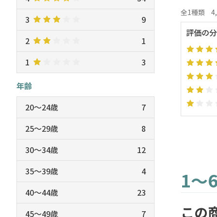
全1種類
4
3
9
評価の分
2
1
1
3
年齢
20～24歳
7
25～29歳
8
30～34歳
12
35～39歳
4
1～
40～44歳
23
この
45～49歳
7