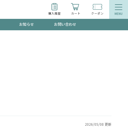
購入履歴
カート
クーポン
お知らせ
お問い合わせ
ティ
エイジングケア
トールで、夏の頭皮ストレスを完全リセッ
品
食品
ッフが贈る音声プログラム
いるものが一目でわかるランキング
2026/05/08 更新