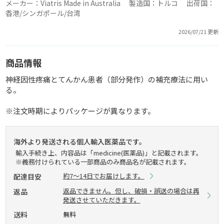
メーカー：Viatris Made in Australia 製造国：トルコ 出荷国：
香港/シンガポール/台湾
2026/07/21 更新
商品情報
神経因性疼痛とてんかん患者（部分発作）の補充療法に用い
る。
※注文時期によりパッケージが異なります。
海外より発送される個人輸入医薬品です。
輸入手続き上、内容品は「medicine(医薬品)」と記載されます。
※義務付けられている一部商品のみ商品名が記載されます。
約7～14日でお届けします。
配達目安
返品できません。但し、破損・誤送の場合は再
返品
発送させていただきます。
送料
無料