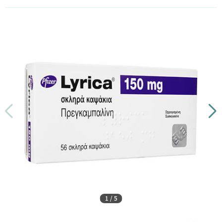
1
/
5