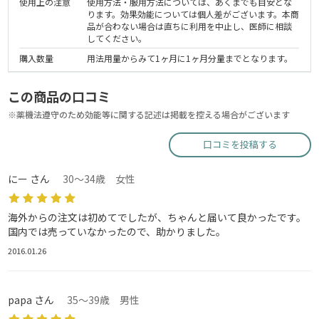
使用上の注意
使用方法・服用方法については、あくまでも目安とな
ります。効果効能については個人差がございます。本商
品が合わない場合は直ちに利用を中止し、医師に相談
してください。
購入数量
用法用量からみて1ヶ月に1ヶ月分量までとなります。
この商品の口コミ
※薬機法遵守のため効能等に関する記述は掲載を控える場合がございます
口コミを投稿する
にー さん
30～34歳 女性
海外からの注文は初めてでしたが、ちゃんと届いて良かったです。
国内では売っていなかったので、助かりました。
2016.01.26
papa さん
35～39歳 男性