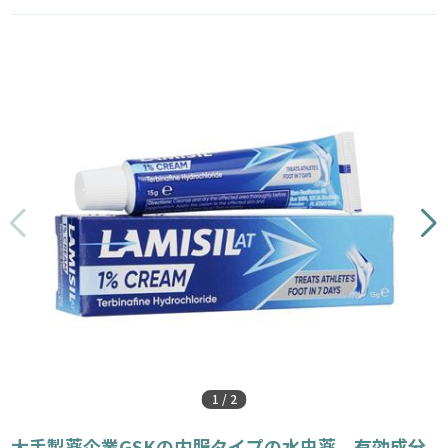
1
/
2
大手製薬企業GSKの内服タイプの水虫薬。有効成分