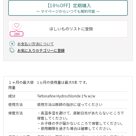
【10％OFF】定期購入
～ マイページからいつでも解約可能 ～
ほしいものリストに登録
284
お支払い方法について
お気に入りカテゴリーに登録
１ヶ月の最大使
1ヵ月の使用量は最大9本 です。
用量
成分
Terbinafine Hydrochloride 1% w/w
使用方法
使用方法は医師の指示に従ってください
保管方法
・高温多湿を避けて、直射日光があたらないところで
保管してください。
・お子様の手が届かないところで保管してください。
・使用期限を過ぎた場合は破棄してください。