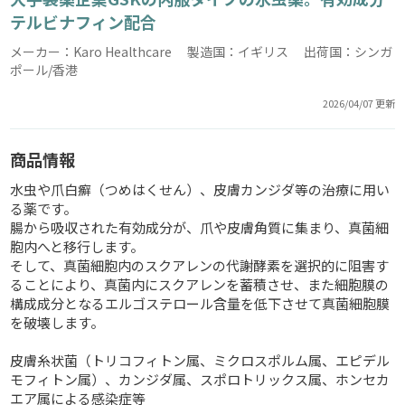
テルビナフィン配合
メーカー：Karo Healthcare 製造国：イギリス 出荷国：シンガ
ポール/香港
2026/04/07 更新
商品情報
水虫や爪白癬（つめはくせん）、皮膚カンジダ等の治療に用い
る薬です。
腸から吸収された有効成分が、爪や皮膚角質に集まり、真菌細
胞内へと移行します。
そして、真菌細胞内のスクアレンの代謝酵素を選択的に阻害す
ることにより、真菌内にスクアレンを蓄積させ、また細胞膜の
構成成分となるエルゴステロール含量を低下させて真菌細胞膜
を破壊します。
皮膚糸状菌（トリコフィトン属、ミクロスポルム属、エピデル
モフィトン属）、カンジダ属、スポロトリックス属、ホンセカ
エア属による感染症等