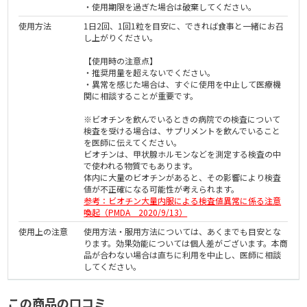
・使用期限を過ぎた場合は破棄してください。
使用方法
1日2回、1回1粒を目安に、できれば食事と一緒にお召
し上がりください。
【使用時の注意点】
・推奨用量を超えないでください。
・異常を感じた場合は、すぐに使用を中止して医療機
関に相談することが重要です。
※ビオチンを飲んでいるときの病院での検査について
検査を受ける場合は、サプリメントを飲んでいること
を医師に伝えてください。
ビオチンは、甲状腺ホルモンなどを測定する検査の中
で使われる物質でもあります。
体内に大量のビオチンがあると、その影響により検査
値が不正確になる可能性が考えられます。
参考：ビオチン大量内服による検査値異常に係る注意
喚起（PMDA 2020/9/13）
使用上の注意
使用方法・服用方法については、あくまでも目安とな
ります。効果効能については個人差がございます。本商
品が合わない場合は直ちに利用を中止し、医師に相談
してください。
この商品の口コミ