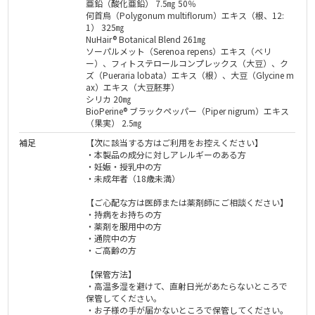
亜鉛（酸化亜鉛） 7.5㎎ 50％
何首烏（Polygonum multiflorum）エキス（根、12:
1） 325㎎
NuHair® Botanical Blend 261㎎
ソーパルメット（Serenoa repens）エキス（ベリ
ー）、フィトステロールコンプレックス（大豆）、ク
ズ（Pueraria lobata）エキス（根）、大豆（Glycine m
ax）エキス（大豆胚芽）
シリカ 20㎎
BioPerine® ブラックペッパー（Piper nigrum）エキス
（果実） 2.5㎎
補足
【次に該当する方はご利用をお控えください】
・本製品の成分に対しアレルギーのある方
・妊娠・授乳中の方
・未成年者（18歳未満）
【ご心配な方は医師または薬剤師にご相談ください】
・持病をお持ちの方
・薬剤を服用中の方
・通院中の方
・ご高齢の方
【保管方法】
・高温多湿を避けて、直射日光があたらないところで
保管してください。
・お子様の手が届かないところで保管してください。