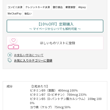
コンビニ決済
クレジットカード決済
銀行振込
郵便振替
Alipay
WeChatPay
後払い
【10％OFF】定期購入
～ マイページからいつでも解約可能 ～
ほしいものリストに登録
0
お支払い方法について
お気に入りカテゴリーに登録
成分
【1粒あたり】
ビタミンB9（葉酸） 400mcg 100％
ビタミンB7（D-ビオチン） 700mcg 233％
ビタミンB5（D-パントテン酸カルシウム） 100㎎ 100
0％
ヨウ素（ケルプ） 75mcg 50％