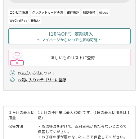
コンビニ決済
クレジットカード決済
銀行振込
郵便振替
Alipay
WeChatPay
後払い
【10％OFF】定期購入
～ マイページからいつでも解約可能 ～
ほしいものリストに登録
0
お支払い方法について
お気に入りカテゴリーに登録
１ヶ月の最大使
1ヵ月の使用量は最大30錠 です。(1日の最大使用量は 1
用量
錠)
保管方法
・高温多湿を避けて、直射日光があたらないところで
保管してください。
・お子様の手が届かないところで保管してください。