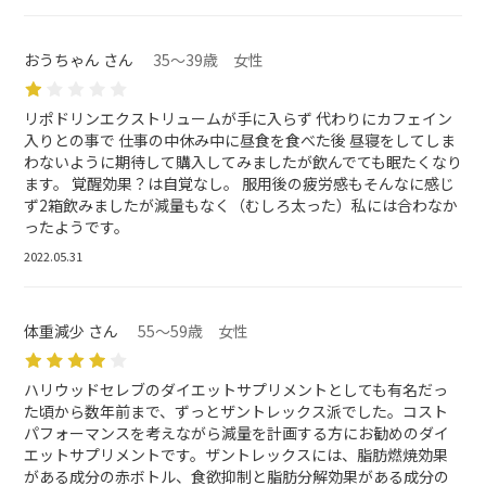
おうちゃん さん
35～39歳 女性
リポドリンエクストリュームが手に入らず 代わりにカフェイン
入りとの事で 仕事の中休み中に昼食を食べた後 昼寝をしてしま
わないように期待して購入してみましたが飲んでても眠たくなり
ます。 覚醒効果？は自覚なし。 服用後の疲労感もそんなに感じ
ず2箱飲みましたが減量もなく（むしろ太った）私には合わなか
ったようです。
2022.05.31
体重減少 さん
55～59歳 女性
ハリウッドセレブのダイエットサプリメントとしても有名だっ
た頃から数年前まで、ずっとザントレックス派でした。コスト
パフォーマンスを考えながら減量を計画する方にお勧めのダイ
エットサプリメントです。ザントレックスには、脂肪燃焼効果
がある成分の赤ボトル、食欲抑制と脂肪分解効果がある成分の