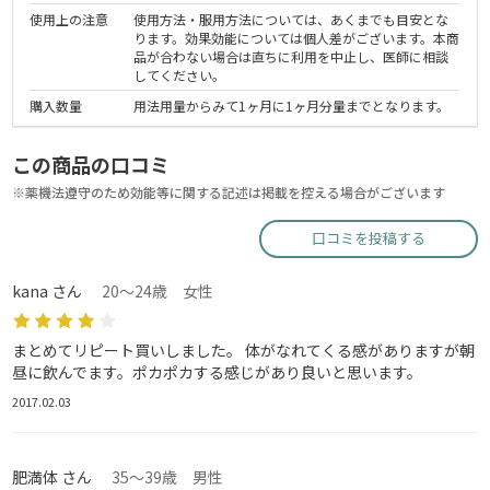
使用上の注意
使用方法・服用方法については、あくまでも目安とな
ります。効果効能については個人差がございます。本商
品が合わない場合は直ちに利用を中止し、医師に相談
してください。
購入数量
用法用量からみて1ヶ月に1ヶ月分量までとなります。
この商品の口コミ
※薬機法遵守のため効能等に関する記述は掲載を控える場合がございます
口コミを投稿する
kana さん
20～24歳 女性
まとめてリピート買いしました。 体がなれてくる感がありますが朝
昼に飲んでます。ポカポカする感じがあり良いと思います。
2017.02.03
肥満体 さん
35～39歳 男性