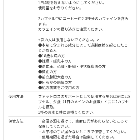
1日4粒を超えないようにしてください。
使用量をお守りください。
2カプセル中にコーヒー約2-3杯分のカフェインを含み
ます。
カフェインの摂り過ぎに注意ください。
<次の人は服用しないでください。>
●本剤に含まれる成分によって過剰症状を起こしたこ
とがある人
●18歳未満の方
●妊娠・授乳中の方
●高血圧、心臓・肝臓・甲状腺疾患の方
●貧血の方
●前立腺肥大症の方
●何らかの病気の方
●処方箋薬をご使用の方
使用方法
ファットロスのサポートとして使用する場合は朝に2カ
プセル、夕食（1日のメインのお食事）と共に2カプセ
ルを摂取。
1杯のお水と共にお摂りください。
保管方法
・高温多湿を避けて、直射日光があたらないところで
保管してください。
・お子様の手が届かないところで保管してください。
・使用期限を過ぎた場合は破棄してください。