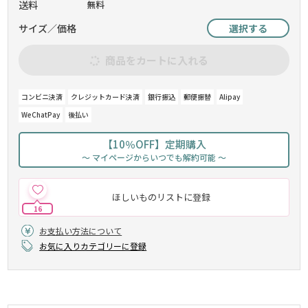
送料
無料
サイズ／価格
選択する
商品をカートに入れる
コンビニ決済
クレジットカード決済
銀行振込
郵便振替
Alipay
WeChatPay
後払い
【10％OFF】定期購入
～ マイページからいつでも解約可能 ～
ほしいものリストに登録
16
お支払い方法について
お気に入りカテゴリーに登録