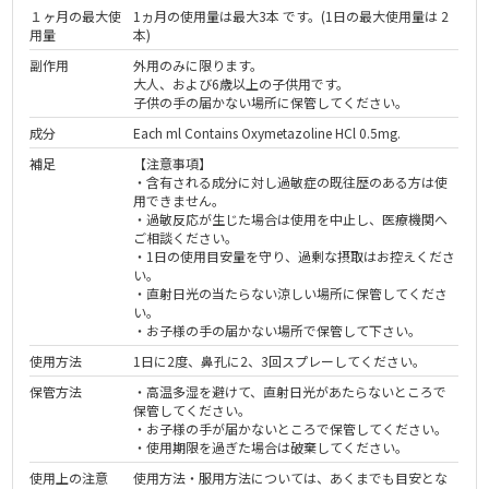
１ヶ月の最大使
1ヵ月の使用量は最大3本 です。(1日の最大使用量は 2
用量
本)
副作用
外用のみに限ります。
大人、および6歳以上の子供用です。
子供の手の届かない場所に保管してください。
成分
Each ml Contains Oxymetazoline HCl 0.5mg.
補足
【注意事項】
・含有される成分に対し過敏症の既往歴のある方は使
用できません。
・過敏反応が生じた場合は使用を中止し、医療機関へ
ご相談ください。
・1日の使用目安量を守り、過剰な摂取はお控えくださ
い。
・直射日光の当たらない涼しい場所に保管してくださ
い。
・お子様の手の届かない場所で保管して下さい。
使用方法
1日に2度、鼻孔に2、3回スプレーしてください。
保管方法
・高温多湿を避けて、直射日光があたらないところで
保管してください。
・お子様の手が届かないところで保管してください。
・使用期限を過ぎた場合は破棄してください。
使用上の注意
使用方法・服用方法については、あくまでも目安とな