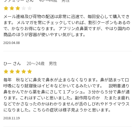
メール連絡及び荷物の配送は非常に迅速で、毎回安心して購入でき
ます。 メルマガを常にチェックしていれば、割引クーポンもあるの
で、かなりお得になります。 アフリン点鼻薬ですが、やはり国内の
商品のほうが容器が使いやすい気がします。
2020.04.08
ひー さん
20～24歳 男性
毎年 秋などに鼻炎で鼻水が止まらなくなります。鼻が詰まって口
呼吸になり就寝後はイビキなどかいてるみたいです。 説明書通り
鼻をかんでから薬を鼻にさして１プッシュ。３分から５分で鼻が通
ります。これはすごいと思いました。副作用なのか たまたま疲れ
などでかさなったのかはわかりませんが舌のしびれやドライマウス
になりました。こちらの症状は様子見ようかと思います。
2018.11.19