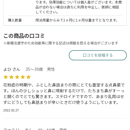
ります。効果効能については個人差がございます。本商
品が合わない場合は直ちに利用を中止し、医師に相談
してください。
購入数量
用法用量からみて1ヶ月に1ヶ月分量までとなります。
この商品の口コミ
※薬機法遵守のため効能等に関する記述は掲載を控える場合がございます
口コミを投稿する
よひ さん
35～39歳 男性
花粉症の時期や、ふとした鼻詰まりの際にとても重宝する点鼻薬で
す。ほんの少しシュッと鼻に噴射するだけで、たちまち鼻がすーっ
と開くのでとても驚きます。ステロイドですので、あまり乱用はせ
ずにどうしても鼻詰まりが辛いときだけ使うようにしています。
2022.02.27
ファミリー さん
40～44歳 男性