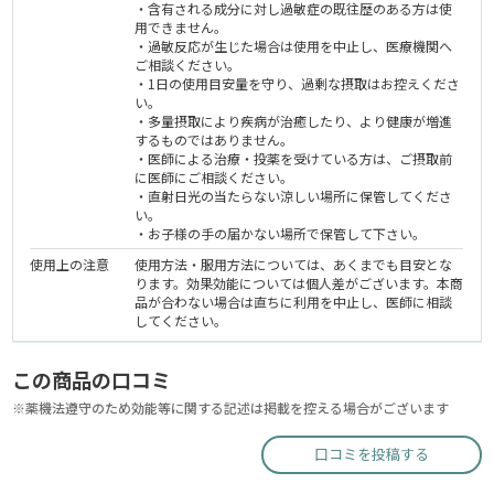
・含有される成分に対し過敏症の既往歴のある方は使
用できません。
・過敏反応が生じた場合は使用を中止し、医療機関へ
ご相談ください。
・1日の使用目安量を守り、過剰な摂取はお控えくださ
い。
・多量摂取により疾病が治癒したり、より健康が増進
するものではありません。
・医師による治療・投薬を受けている方は、ご摂取前
に医師にご相談ください。
・直射日光の当たらない涼しい場所に保管してくださ
い。
・お子様の手の届かない場所で保管して下さい。
使用上の注意
使用方法・服用方法については、あくまでも目安とな
ります。効果効能については個人差がございます。本商
品が合わない場合は直ちに利用を中止し、医師に相談
してください。
この商品の口コミ
※薬機法遵守のため効能等に関する記述は掲載を控える場合がございます
口コミを投稿する